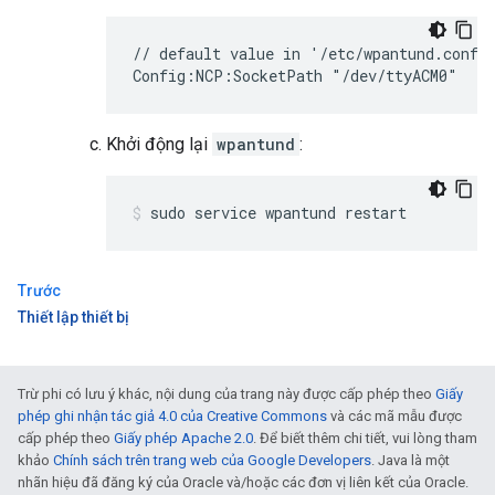
// default value in '/etc/wpantund.conf'

Config:NCP:SocketPath "/dev/ttyACM0"
Khởi động lại
wpantund
:
sudo service wpantund restart
Trước
Thiết lập thiết bị
Trừ phi có lưu ý khác, nội dung của trang này được cấp phép theo
Giấy
phép ghi nhận tác giả 4.0 của Creative Commons
và các mã mẫu được
cấp phép theo
Giấy phép Apache 2.0
. Để biết thêm chi tiết, vui lòng tham
khảo
Chính sách trên trang web của Google Developers
. Java là một
nhãn hiệu đã đăng ký của Oracle và/hoặc các đơn vị liên kết của Oracle.