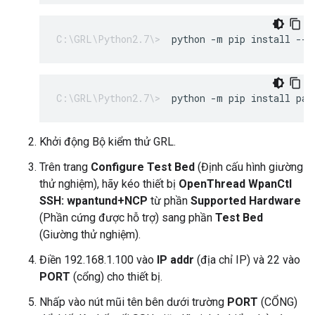
python -m pip install --u
python -m pip install par
Khởi động Bộ kiểm thử GRL.
Trên trang
Configure Test Bed
(Định cấu hình giường
thử nghiệm), hãy kéo thiết bị
OpenThread WpanCtl
SSH: wpantund+NCP
từ phần
Supported Hardware
(Phần cứng được hỗ trợ) sang phần
Test Bed
(Giường thử nghiệm).
Điền 192.168.1.100 vào
IP addr
(địa chỉ IP) và 22 vào
PORT
(cổng) cho thiết bị.
Nhấp vào nút mũi tên bên dưới trường
PORT
(CỔNG)