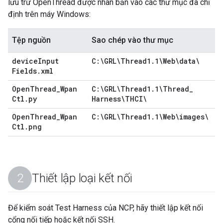
lưu trữ OpenThread được nhân bản vào các thư mục đã chỉ
định trên máy Windows:
Tệp nguồn
Sao chép vào thư mục
device
Input
C:\GRL\Thread1
.
1\Web\data\
Fields
.
xml
Open
Thread
_
Wpan
C:\GRL\Thread1
.
1\Thread
_
Ctl
.
py
Harness\THCI\
Open
Thread
_
Wpan
C:\GRL\Thread1
.
1\Web\images\
Ctl
.
png
Thiết lập loại kết nối
Để kiểm soát Test Harness của NCP, hãy thiết lập kết nối
cổng nối tiếp hoặc kết nối SSH.