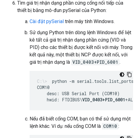
Tìm giá trị nhận dạng phần cứng cổng nối tiếp của
thiết bị bằng mô-đun pySerial của Python:
Cài đặt pySerial
trên máy tính Windows.
Sử dụng Python trên dòng lệnh Windows để liệt
kê tất cả giá trị nhận dạng phần cứng (VID và
PID) cho các thiết bị được kết nối với máy. Trong
kết quả này, một thiết bị NCP được kết nối, với
giá trị nhận dạng là
VID_0403+PID_6001
.
python -m serial.tools.list_ports 
    desc: USB Serial Port (COM10)
    hwid: FTDIBUS\
VID_0403+PID_6001
+AL01
Nếu đã biết cổng COM, bạn có thể sử dụng một
lệnh khác. Ví dụ: nếu cổng COM là
COM10
: