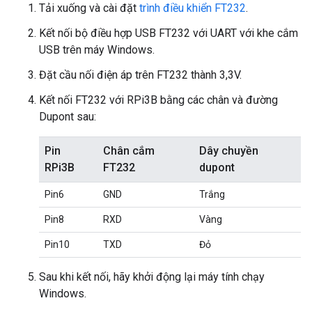
Tải xuống và cài đặt
trình điều khiển FT232
.
Kết nối bộ điều hợp USB FT232 với UART với khe cắm
USB trên máy Windows.
Đặt cầu nối điện áp trên FT232 thành 3,3V.
Kết nối FT232 với RPi3B bằng các chân và đường
Dupont sau:
Pin
Chân cắm
Dây chuyền
RPi3B
FT232
dupont
Pin6
GND
Trắng
Pin8
RXD
Vàng
Pin10
TXD
Đỏ
Sau khi kết nối, hãy khởi động lại máy tính chạy
Windows.