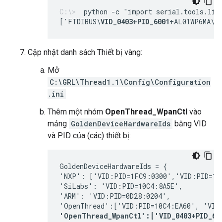
python -c "import serial.tools.lis
['FTDIBUS\
VID_0403+PID_6001
+AL01WP6MA\0
Cập nhật danh sách Thiết bị vàng:
Mở
C:\GRL\Thread1.1\Config\Configuration
.ini
Thêm một nhóm
OpenThread_WpanCtl
vào
mảng
GoldenDeviceHardwareIds
bằng VID
và PID của (các) thiết bị:
GoldenDeviceHardwareIds = {
'NXP': ['VID:PID=1FC9:0300','VID:PID=15
'SiLabs': 'VID:PID=10C4:8A5E', 
'ARM': 'VID:PID=0D28:0204', 
'OpenThread':['VID:PID=10C4:EA60', 'VID
'OpenThread_WpanCtl':['VID_0403+PID_60