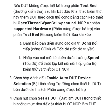
Nếu DUT không được liệt kê trong phần
Test Bed
(Giường kiểm thử) sau khi bắt đầu Khai thác kiểm thử,
hãy thêm DUT theo cách thủ công bằng cách kéo thiết
bị
OpenThread WpanCtl: wpantund+NCP
từ phần
supported Hardware
(Phần cứng được hỗ trợ) vào
phần
Test Bed
(Giường kiểm thử). Sau khi kéo:
Đảm bảo bạn điền đúng các giá trị
Dòng nối
tiếp
(cổng COM) và
Tốc độ
(tốc độ truyền).
Nhấp vào nút mũi tên bên dưới trường
Speed
(Tốc độ) để thiết lập kết nối nối tiếp giữa Bộ
kiểm thử và thiết bị OT NCP.
Chọn hộp đánh dấu
Enable Auto DUT Device
Selection
(Bật tính năng Tự động chọn thiết bị DUT)
bên dưới danh sách Phần cứng được hỗ trợ.
Chọn nút chọn
Set as DUT
(Đặt làm DUT) trong thiết
bị/cổng mục tiêu để đặt thiết bị OT NCP làm DUT.