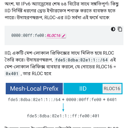
অংশ, যা IPv6 অ্যাড্রেসের শেষ ৬৪ বিটের সাথে সঙ্গতিপূর্ণ। কিছু
IID নির্দিষ্ট ধরণের থ্রেড ইন্টারফেস শনাক্ত করতে ব্যবহৃত হতে
পারে। উদাহরণস্বরূপ, RLOC-এর IID সর্বদা এই ফর্মে থাকে:
0000:00ff:fe00:
RLOC16
IID, একটি মেশ-লোকাল প্রিফিক্সের সাথে মিলিত হয়ে RLOC
তৈরি করে। উদাহরণস্বরূপ,
fde5:8dba:82e1:1::/64
এই
মেশ-লোকাল প্রিফিক্স ব্যবহার করলে, যে নোডের RLOC16 =
0x401
, তার RLOC হবে: