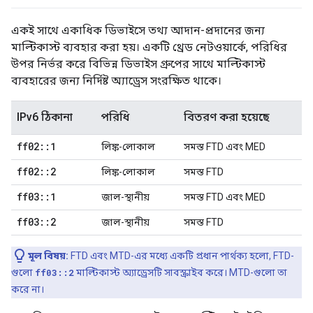
একই সাথে একাধিক ডিভাইসে তথ্য আদান-প্রদানের জন্য
মাল্টিকাস্ট ব্যবহার করা হয়। একটি থ্রেড নেটওয়ার্কে, পরিধির
উপর নির্ভর করে বিভিন্ন ডিভাইস গ্রুপের সাথে মাল্টিকাস্ট
ব্যবহারের জন্য নির্দিষ্ট অ্যাড্রেস সংরক্ষিত থাকে।
IPv6 ঠিকানা
পরিধি
বিতরণ করা হয়েছে
ff02
::
1
লিঙ্ক-লোকাল
সমস্ত FTD এবং MED
ff02
::
2
লিঙ্ক-লোকাল
সমস্ত FTD
ff03
::
1
জাল-স্থানীয়
সমস্ত FTD এবং MED
ff03
::
2
জাল-স্থানীয়
সমস্ত FTD
মূল বিষয়:
FTD এবং MTD-এর মধ্যে একটি প্রধান পার্থক্য হলো, FTD-
গুলো
ff03::2
মাল্টিকাস্ট অ্যাড্রেসটি সাবস্ক্রাইব করে। MTD-গুলো তা
করে না।