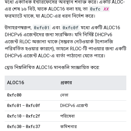
মধ্যে একাধিক ইন্টারফেসের অবস্থান শনাক্ত করে। একটি ALOC-
এর শেষ ১৬ বিট, যাকে ALOC16 বলা হয়, তা
0xfc
XX
ফরম্যাটে থাকে, যা ALOC-এর ধরন নির্দেশ করে।
উদাহরণস্বরূপ,
0xfc01
এবং
0xfc0f
মধ্যে একটি ALOC16
DHCPv6 এজেন্টদের জন্য সংরক্ষিত। যদি নির্দিষ্ট DHCPv6
এজেন্ট RLOC অজানা থাকে (সম্ভবত নেটওয়ার্ক টপোলজি
পরিবর্তিত হওয়ার কারণে), তাহলে RLOC-টি পাওয়ার জন্য একটি
DHCPv6 এজেন্ট ALOC-এ বার্তা পাঠানো যেতে পারে।
থ্রেড নিম্নলিখিত ALOC16 মানগুলি সংজ্ঞায়িত করে:
ALOC16
প্রকার
0xfc00
নেতা
0xfc01
0xfc0f
–
DHCPv6 এজেন্ট
0xfc10
0xfc2f
–
পরিষেবা
0xfc30
0xfc37
–
কমিশনার