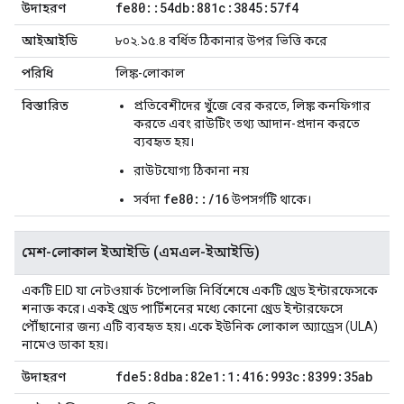
fe80
::
54db:881c:3845:57f4
উদাহরণ
আইআইডি
৮০২.১৫.৪ বর্ধিত ঠিকানার উপর ভিত্তি করে
পরিধি
লিঙ্ক-লোকাল
বিস্তারিত
প্রতিবেশীদের খুঁজে বের করতে, লিঙ্ক কনফিগার
করতে এবং রাউটিং তথ্য আদান-প্রদান করতে
ব্যবহৃত হয়।
রাউটযোগ্য ঠিকানা নয়
fe80::/16
সর্বদা
উপসর্গটি থাকে।
মেশ-লোকাল ইআইডি (এমএল-ইআইডি)
একটি EID যা নেটওয়ার্ক টপোলজি নির্বিশেষে একটি থ্রেড ইন্টারফেসকে
শনাক্ত করে। একই থ্রেড পার্টিশনের মধ্যে কোনো থ্রেড ইন্টারফেসে
পৌঁছানোর জন্য এটি ব্যবহৃত হয়। একে ইউনিক লোকাল অ্যাড্রেস (ULA)
নামেও ডাকা হয়।
fde5:8dba:82e1:1:416:993c:8399:35ab
উদাহরণ