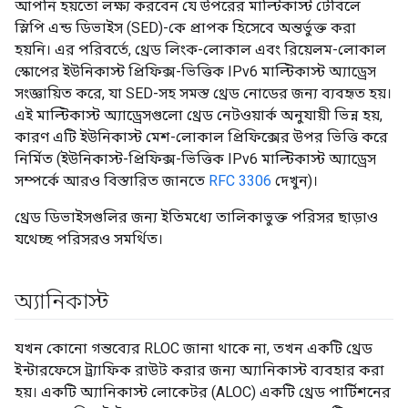
আপনি হয়তো লক্ষ্য করবেন যে উপরের মাল্টিকাস্ট টেবিলে
স্লিপি এন্ড ডিভাইস (SED)-কে প্রাপক হিসেবে অন্তর্ভুক্ত করা
হয়নি। এর পরিবর্তে, থ্রেড লিংক-লোকাল এবং রিয়েলম-লোকাল
স্কোপের ইউনিকাস্ট প্রিফিক্স-ভিত্তিক IPv6 মাল্টিকাস্ট অ্যাড্রেস
সংজ্ঞায়িত করে, যা SED-সহ সমস্ত থ্রেড নোডের জন্য ব্যবহৃত হয়।
এই মাল্টিকাস্ট অ্যাড্রেসগুলো থ্রেড নেটওয়ার্ক অনুযায়ী ভিন্ন হয়,
কারণ এটি ইউনিকাস্ট মেশ-লোকাল প্রিফিক্সের উপর ভিত্তি করে
নির্মিত (ইউনিকাস্ট-প্রিফিক্স-ভিত্তিক IPv6 মাল্টিকাস্ট অ্যাড্রেস
সম্পর্কে আরও বিস্তারিত জানতে
RFC 3306
দেখুন)।
থ্রেড ডিভাইসগুলির জন্য ইতিমধ্যে তালিকাভুক্ত পরিসর ছাড়াও
যথেচ্ছ পরিসরও সমর্থিত।
অ্যানিকাস্ট
যখন কোনো গন্তব্যের RLOC জানা থাকে না, তখন একটি থ্রেড
ইন্টারফেসে ট্র্যাফিক রাউট করার জন্য অ্যানিকাস্ট ব্যবহার করা
হয়। একটি অ্যানিকাস্ট লোকেটর (ALOC) একটি থ্রেড পার্টিশনের