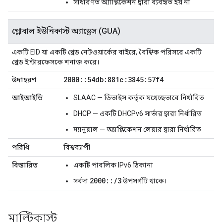
সাধারণত অ্যাপ্লিকেশন দ্বারা ব্যবহৃত হয় না
গ্লোবাল ইউনিকাস্ট অ্যাড্রেস (GUA)
একটি EID যা একটি থ্রেড নেটওয়ার্কের বাইরে, বৈশ্বিক পরিসরে একটি
থ্রেড ইন্টারফেসকে শনাক্ত করে।
2000
::
54db:881c:3845:57f4
উদাহরণ
আইআইডি
SLAAC — ডিভাইস কর্তৃক যথেচ্ছভাবে নির্ধারিত
DHCP — একটি DHCPv6 সার্ভার দ্বারা নির্ধারিত
ম্যানুয়াল — অ্যাপ্লিকেশন লেয়ার দ্বারা নির্ধারিত
পরিধি
বিশ্বব্যাপী
বিস্তারিত
একটি পাবলিক IPv6 ঠিকানা
2000::/3
সর্বদা
উপসর্গটি থাকে।
মাল্টিকাস্ট