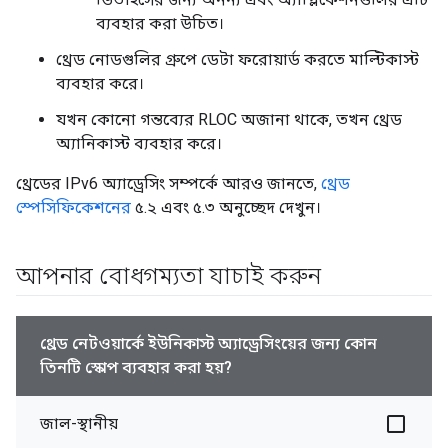
ব্যবহার করা উচিত।
থ্রেড নোডগুলির গ্রুপে ডেটা ফরোয়ার্ড করতে মাল্টিকাস্ট
ব্যবহার করে।
যখন কোনো গন্তব্যের RLOC অজানা থাকে, তখন থ্রেড
অ্যানিকাস্ট ব্যবহার করে।
থ্রেডের IPv6 অ্যাড্রেসিং সম্পর্কে আরও জানতে,
থ্রেড
স্পেসিফিকেশনের
৫.২ এবং ৫.৩ অনুচ্ছেদ দেখুন।
আপনার বোধগম্যতা যাচাই করুন
থ্রেড নেটওয়ার্কে ইউনিকাস্ট অ্যাড্রেসিংয়ের জন্য কোন
তিনটি স্কোপ ব্যবহার করা হয়?
জাল-স্থানীয়