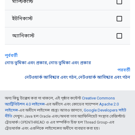
মাল্টিকাস্ট
ইউনিকাস্ট
অ্যানিকাস্ট
পূর্ববর্তী
নোড ভূমিকা এবং প্রকার, নোড ভূমিকা এবং প্রকার
পরবর্তী
নেটওয়ার্ক আবিষ্কার এবং গঠন, নেটওয়ার্ক আবিষ্কার এবং গঠন
অন্য কিছু উল্লেখ করা না থাকলে, এই পৃষ্ঠার কন্টেন্ট
Creative Commons
অ্যাট্রিবিউশন 4.0 লাইসেন্স
-এর অধীনে এবং কোডের স্যাম্পেল
Apache 2.0
লাইসেন্স
-এর অধীনে লাইসেন্স প্রাপ্ত। আরও জানতে,
Google Developers সাইট
নীতি
দেখুন। Java হল Oracle এবং/অথবা তার অ্যাফিলিয়েট সংস্থার রেজিস্টার্ড
ট্রেডমার্ক। OPENTHREAD ও এর সম্পর্কিত চিহ্ন হল Thread Group-এর
ট্রেডমার্রক এবং এগুলিকে লাইসেন্সের অধীনে ব্যবহার করা হয়।