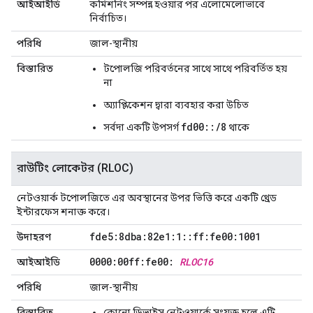
আইআইডি
কমিশনিং সম্পন্ন হওয়ার পর এলোমেলোভাবে
নির্বাচিত।
পরিধি
জাল-স্থানীয়
বিস্তারিত
টপোলজি পরিবর্তনের সাথে সাথে পরিবর্তিত হয়
না
অ্যাপ্লিকেশন দ্বারা ব্যবহার করা উচিত
fd00::/8
সর্বদা একটি উপসর্গ
থাকে
রাউটিং লোকেটর (RLOC)
নেটওয়ার্ক টপোলজিতে এর অবস্থানের উপর ভিত্তি করে একটি থ্রেড
ইন্টারফেস শনাক্ত করে।
fde5:8dba:82e1:1
::
ff:fe00:1001
উদাহরণ
0000:00ff:fe00:
RLOC16
আইআইডি
পরিধি
জাল-স্থানীয়
বিস্তারিত
কোনো ডিভাইস নেটওয়ার্কে সংযুক্ত হলে এটি