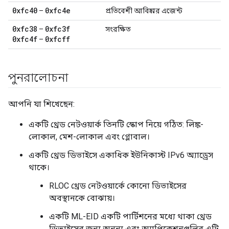
0xfc40
0xfc4e
–
প্রতিবেশী আবিষ্কার এজেন্ট
0xfc38
0xfc3f
–
সংরক্ষিত
0xfc4f
0xfcff
–
পুনরালোচনা
আপনি যা শিখেছেন:
একটি থ্রেড নেটওয়ার্ক তিনটি স্কোপ নিয়ে গঠিত: লিঙ্ক-
লোকাল, মেশ-লোকাল এবং গ্লোবাল।
একটি থ্রেড ডিভাইসে একাধিক ইউনিকাস্ট IPv6 অ্যাড্রেস
থাকে।
RLOC থ্রেড নেটওয়ার্কে কোনো ডিভাইসের
অবস্থানকে বোঝায়।
একটি ML-EID একটি পার্টিশনের মধ্যে থাকা থ্রেড
ডিভাইসের জন্য অনন্য এবং অ্যাপ্লিকেশনগুলির এটি