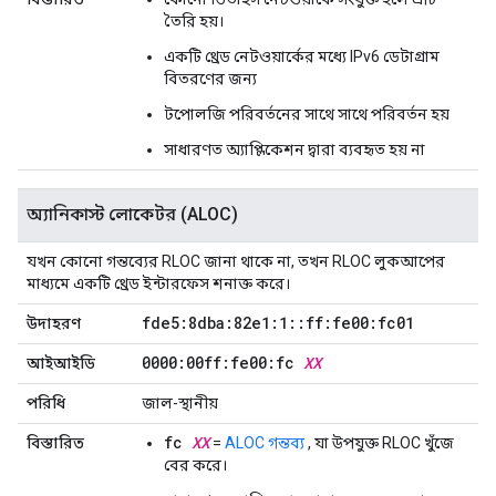
তৈরি হয়।
একটি থ্রেড নেটওয়ার্কের মধ্যে IPv6 ডেটাগ্রাম
বিতরণের জন্য
টপোলজি পরিবর্তনের সাথে সাথে পরিবর্তন হয়
সাধারণত অ্যাপ্লিকেশন দ্বারা ব্যবহৃত হয় না
অ্যানিকাস্ট লোকেটর (ALOC)
যখন কোনো গন্তব্যের RLOC জানা থাকে না, তখন RLOC লুকআপের
মাধ্যমে একটি থ্রেড ইন্টারফেস শনাক্ত করে।
fde5:8dba:82e1:1
::
ff:fe00:fc01
উদাহরণ
0000:00ff:fe00:fc
XX
আইআইডি
পরিধি
জাল-স্থানীয়
fc
XX
বিস্তারিত
=
ALOC গন্তব্য
, যা উপযুক্ত RLOC খুঁজে
বের করে।