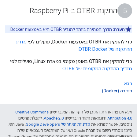
התקנת OTBR ב-Raspberry Pi
הערה:
הדרך המהירה ביותר להגדיר OTBR היא באמצעות Docker.
כדי להתקין את OTBR באמצעות Docker, פועלים לפי
מדריך
ההתקנה של OTBR Docker
.
כדי להתקין את OTBR באופן מקומי במארח Linux, פועלים לפי
מדריך ההתקנה המקומית של OTBR
.
הבא
הגדרה (Docker)
אלא אם צוין אחרת, התוכן של הדף הזה הוא ברישיון
Creative Commons
Attribution 4.0‏
ודוגמאות הקוד הן ברישיון
Apache 2.0‏
. לקבלת פרטים
נוספים, אפשר לקרוא את
מדיניות האתר של Google Developers‏
.‏ Java הוא
סימן מסחרי רשום של חברת Oracle ו/או של השותפים העצמאיים שלה.
‫OPENTHREAD והסימנים הקשורים הם סימנים מסחריים של Thread Group