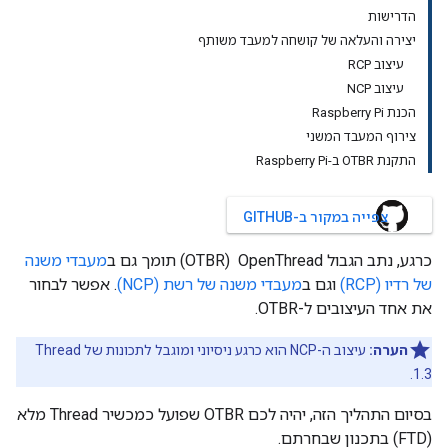
הדרישות
יצירה והעלאה של קושחה למעבד משותף
עיצוב RCP
עיצוב NCP
הכנת Raspberry Pi
צירוף המעבד המשני
התקנת OTBR ב-Raspberry Pi
צפייה במקור ב-GITHUB
כרגע, נתב הגבול OpenThread ‏ (OTBR) תומך גם ב
מעבדי משנה
של רדיו (RCP)
וגם ב
מעבדי משנה של רשת (NCP)
. אפשר לבחור
את אחד העיצובים ל-OTBR.
הערה:
עיצוב ה-NCP הוא כרגע ניסיוני ומוגבל לתכונות של Thread
1.3.
בסיום התהליך הזה, יהיה לכם OTBR שפועל כמכשיר Thread מלא
(FTD) בתכנון שבחרתם.