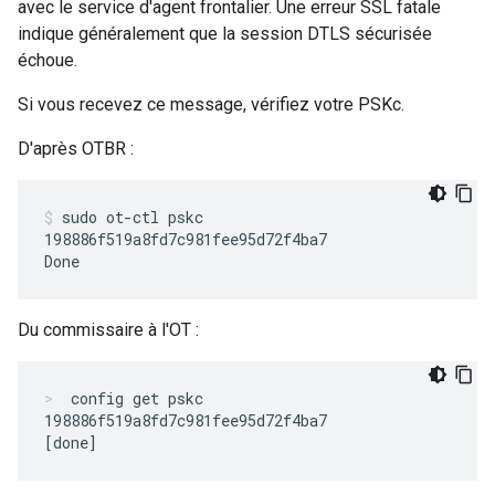
avec le service d'agent frontalier. Une erreur SSL fatale
indique généralement que la session DTLS sécurisée
échoue.
Si vous recevez ce message, vérifiez votre PSKc.
D'après OTBR :
sudo ot-ctl pskc
198886f519a8fd7c981fee95d72f4ba7

Du commissaire à l'OT :
config get pskc
198886f519a8fd7c981fee95d72f4ba7
