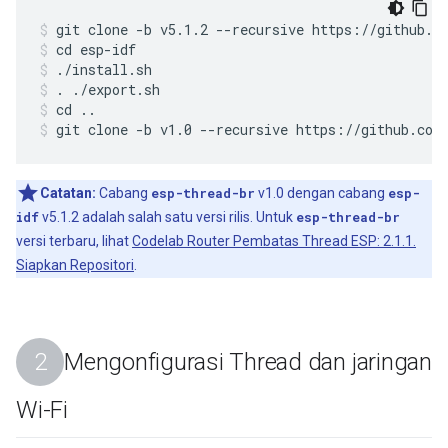
git clone -b v5.1.2 --recursive https://github.c
cd esp-idf
./install.sh
. ./export.sh
cd ..
git clone -b v1.0 --recursive https://github.com
Catatan:
Cabang
esp-thread-br
v1.0 dengan cabang
esp-
idf
v5.1.2 adalah salah satu versi rilis. Untuk
esp-thread-br
versi terbaru, lihat
Codelab Router Pembatas Thread ESP: 2.1.1.
Siapkan Repositori
.
Mengonfigurasi Thread dan jaringan
Wi-Fi