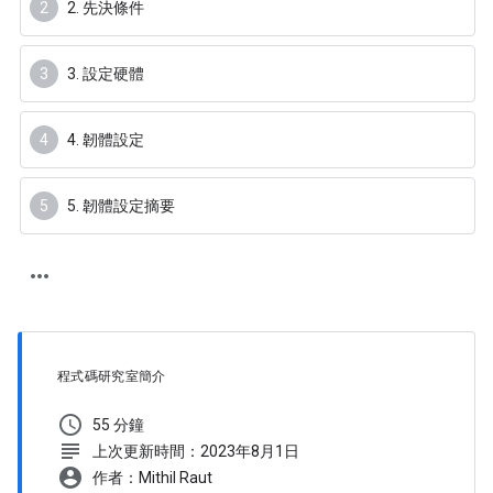
2. 先決條件
3. 設定硬體
4. 韌體設定
5. 韌體設定摘要
程式碼研究室簡介
schedule
55 分鐘
subject
上次更新時間：2023年8月1日
account_circle
作者：Mithil Raut