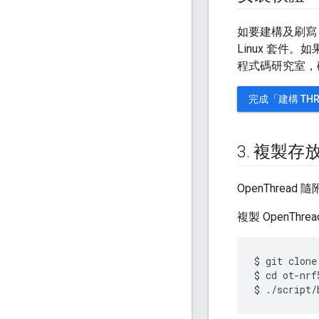
如要建構及刷寫 Op
Linux 套件
程式碼研究室，確保
完成「建構 TH
3
.
複製存
OpenThre
複製 OpenThre
$ git clone
$ cd ot-nrf5