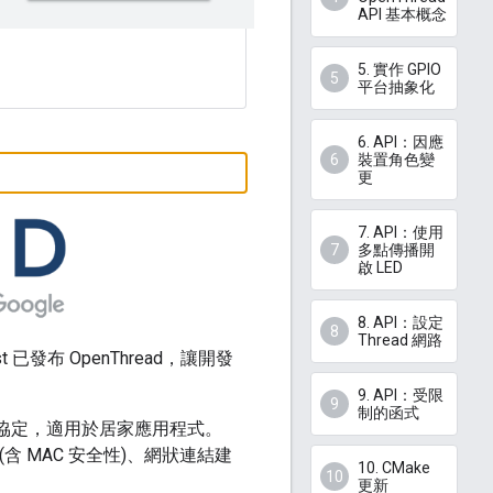
API 基本概念
5. 實作 GPIO
平台抽象化
6. API：因應
裝置角色變
更
7. API：使用
多點傳播開
啟 LED
8. API：設定
Thread 網路
發布 OpenThread，讓開發
9. API：受限
制的函式
訊協定，適用於居家應用程式。
5.4 (含 MAC 安全性)、網狀連結建
10. CMake
更新