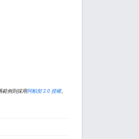
碼範例則採用
阿帕契 2.0 授權
。