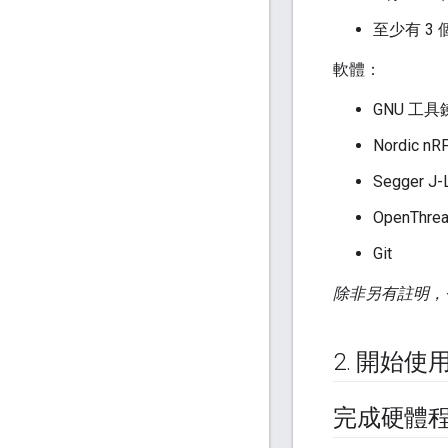
至少有 3 個
軟體：
GNU 工具
Nordic 
Segger J
OpenThre
Git
除非另有註明，
2
.
開始使
完成硬體