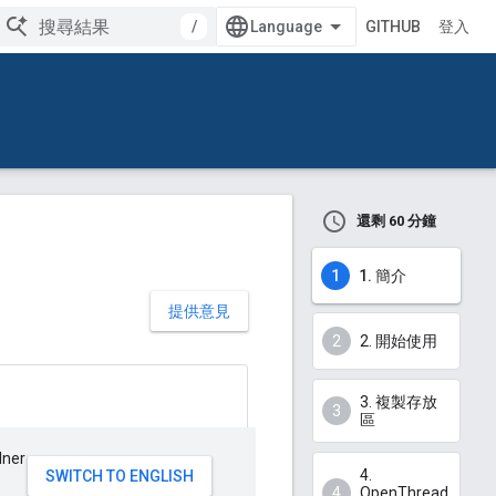
/
GITHUB
登入
還剩 60 分鐘
1. 簡介
提供意見
2. 開始使用
3. 複製存放
區
ner
4.
OpenThread