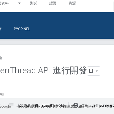
考資料
測試
認證
資源
席
PYSPINEL
南
en
Thread API 進行開發
簡介
subject
account_circle
上次更新時間：2025年5月5日
作者：Jeff Bumgard
Google 會運用 AI 技術將內容翻譯成你偏好的語言，但可能會