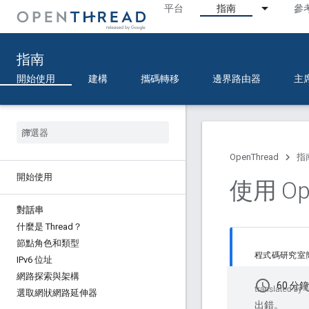
平台
指南
參
指南
開始使用
建構
攜碼轉移
邊界路由器
主
OpenThread
指
開始使用
使用 Op
對話串
什麼是 Thread？
節點角色和類型
程式碼研究室
IPv6 位址
網路探索與架構
schedule
60 分鐘
選取網狀網路延伸器
出錯。