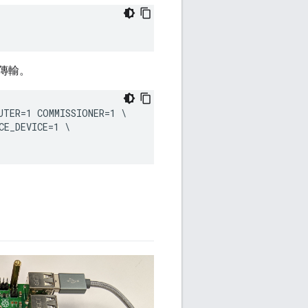
列傳輸。
TER=1 COMMISSIONER=1 \

E_DEVICE=1 \
