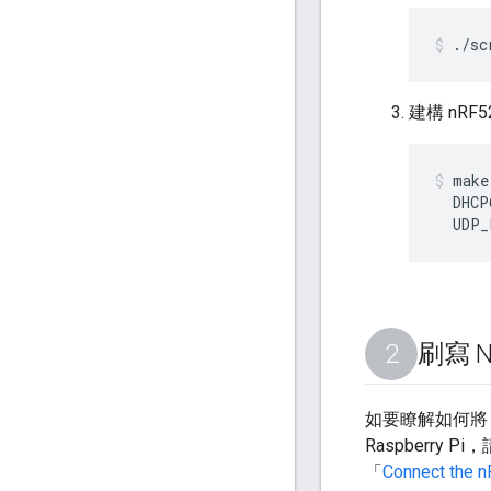
./sc
建構 nRF5
make
  DHCP
  UDP_
刷寫 
如要瞭解如何將 n
Raspberry P
「
Connect the 