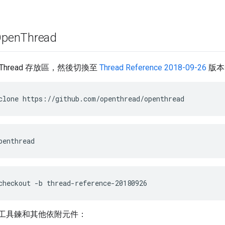
pen
Thread
nThread 存放區，然後切換至
Thread Reference 2018-09-26
版本
clone https://github.com/openthread/openthread
penthread
checkout -b thread-reference-20180926
U 工具鍊和其他依附元件：