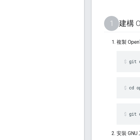
建構 O
複製 Ope
git 
cd o
git 
安裝 GN