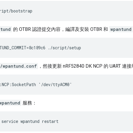
ript/bootstrap
ntund
的 OTBR 認證提交內容，編譯及安裝 OTBR 和
wpantund
TUND_COMMIT=8c189c6 ./script/setup
c/wpantund.conf
，然後更新 nRF52840 DK NCP 的 UART 連
:NCP:SocketPath '/dev/ttyACM0'
wpantund
服務：
 service wpantund restart