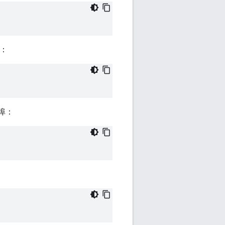
：
接埠：