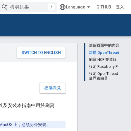
/
GITHUB
登入
這個頁面中的內容
。
建構 OpenThread
刷寫 NCP 並連線
設定 Raspberry Pi
設定 OpenThread
邊界路由器
提供意見
以及安裝本指南中用於刷寫
x 或 MacOS 上，必須另外安裝。