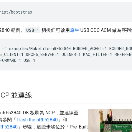
ript/bootstrap
2840 範例。
USB=1
切換鈕可啟用
原生
USB CDC ACM 做為序
 -f examples/Makefile-nRF52840 BORDER_AGENT=1 BORDER_ROU
6_CLIENT=1 DHCP6_SERVER=1 JOINER=1 MAC_FILTER=1 REFERENC
FORWARD=1 USB=1
NCP 並連線
RF52840 DK 板刷為 NCP，並連線至
i，請參閱「
Flash the nRF52840
」和
nRF52840
」步驟，這些步驟位於「Pre-Built