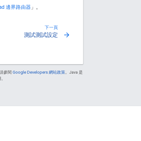
read 邊界路由器
」。
下一頁
arrow_forward
測試測試設定
請參閱
Google Developers 網站政策
。Java 是
用。