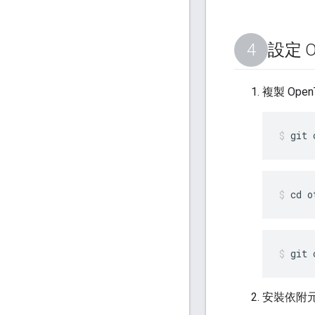
設定 O
複製 Op
git 
cd o
git 
安裝依附