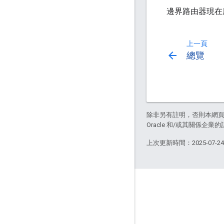
邊界路由器現在
上一頁
arrow_back
總覽
除非另有註明，否則本網
Oracle 和/或其關係企業的
上次更新時間：2025-07-2
GitHub
OpenThread
Border Router