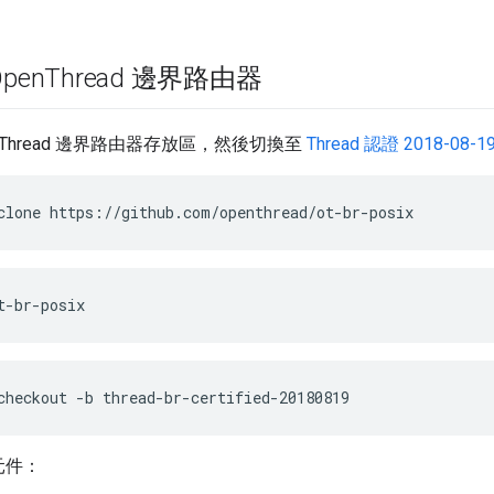
pen
Thread 邊界路由器
enThread 邊界路由器存放區，然後切換至
Thread 認證 2018-08-1
clone https://github.com/openthread/ot-br-posix
t-br-posix
checkout -b thread-br-certified-20180819
元件：