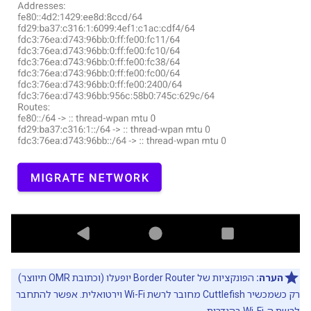
הערה:
הפונקציות של Border Router יופעלו (וכתובת OMR תיווצר)
רק כשמכשיר Cuttlefish מחובר לרשת Wi-Fi וירטואלית. אפשר להתחבר
לרשת ה-Wi-Fi בהגדרות.