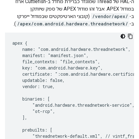
ה-HAL של Thread שמוגדר כברירת מחדל ב-Cuttlefish ארוז
במודול APEX. אבל זהו מודול APEX של ספק שיותקן
ב-
/vendor/apex/
(קובצי הארטיפקטים שבמודול ייפרקו
ב-
/apex/com.android.hardware.threadnetwork/
).
apex {

    name: "com.android.hardware.threadnetwork",

    manifest: "manifest.json",

    file_contexts: "file_contexts",

    key: "com.android.hardware.key",

    certificate: ":com.android.hardware.certificate
    updatable: false,

    vendor: true,

    binaries: [

        "android.hardware.threadnetwork-service",

        "ot-rcp",

    ],

    prebuilts: [

        "threadnetwork-default.xml", // vintf_fragm