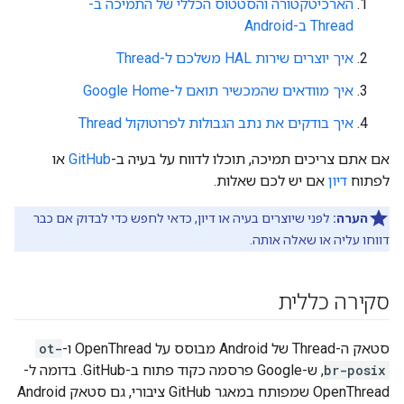
הארכיטקטורה והסטטוס הכללי של התמיכה ב-
Thread ב-Android
איך יוצרים שירות HAL משלכם ל-Thread
איך מוודאים שהמכשיר תואם ל-Google Home
איך בודקים את נתב הגבולות לפרוטוקול Thread
אם אתם צריכים תמיכה, תוכלו לדווח על בעיה ב-
GitHub
או
לפתוח
דיון
אם יש לכם שאלות.
הערה:
לפני שיוצרים בעיה או דיון, כדאי לחפש כדי לבדוק אם כבר
דווחו עליה או שאלה אותה.
סקירה כללית
סטאק ה-Thread של Android מבוסס על OpenThread ו-
ot-
br-posix
, ש-Google פרסמה כקוד פתוח ב-GitHub. בדומה ל-
OpenThread שמפותח במאגר GitHub ציבורי, גם סטאק Android