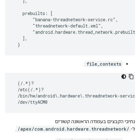
    ],

    prebuilts: [

        "banana-threadnetwork-service.rc",

        "threadnetwork-default.xml",

        "android.hardware.thread_network.prebuilt.x
    ],

  }
:
file_contexts
  (/.*)?                                           
  /etc(/.*)?                                       
  /bin/hw/android\.hardware\.threadnetwork-service 
  /dev/ttyACM0                                    
נתיבי הקבצים בעמודה הראשונה קשורים
ל-
/apex/com.android.hardware.threadnetwork/
.