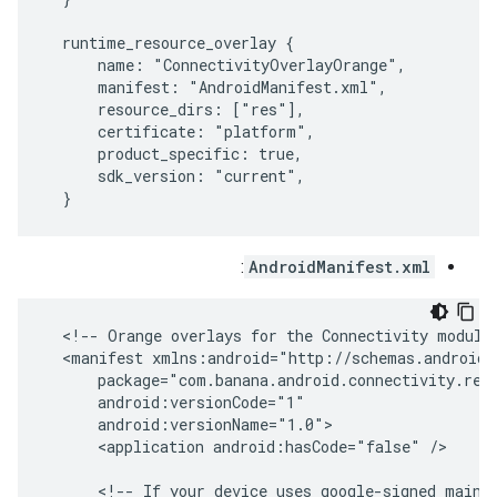
  runtime_resource_overlay {

      name: "ConnectivityOverlayOrange",

      manifest: "AndroidManifest.xml",

      resource_dirs: ["res"],

      certificate: "platform",

      product_specific: true,

      sdk_version: "current",

  }
:
AndroidManifest.xml
  <!-- Orange overlays for the Connectivity module 
  <manifest xmlns:android="http://schemas.android.c
      package="com.banana.android.connectivity.reso
      android:versionCode="1"

      android:versionName="1.0">

      <application android:hasCode="false" />

      <!-- If your device uses google-signed mainli