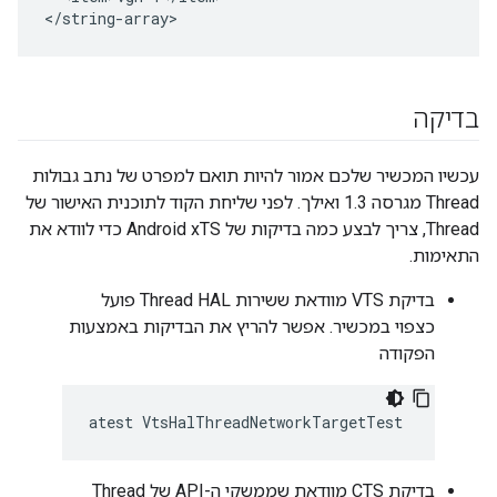
בדיקה
עכשיו המכשיר שלכם אמור להיות תואם למפרט של נתב גבולות
Thread מגרסה 1.3 ואילך. לפני שליחת הקוד לתוכנית האישור של
Thread, צריך לבצע כמה בדיקות של Android xTS כדי לוודא את
התאימות.
בדיקת VTS מוודאת ששירות Thread HAL פועל
כצפוי במכשיר. אפשר להריץ את הבדיקות באמצעות
הפקודה
atest VtsHalThreadNetworkTargetTest
בדיקת CTS מוודאת שממשקי ה-API של Thread