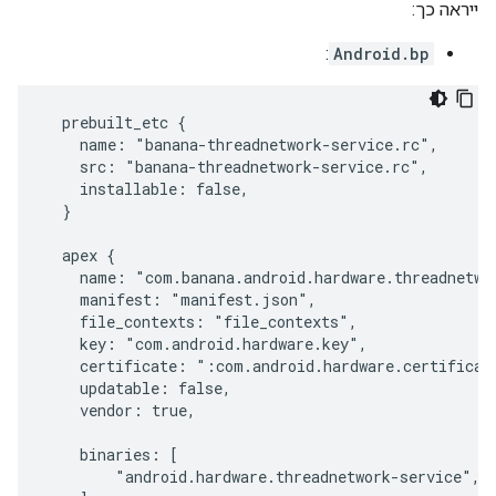
ייראה כך:
:
Android.bp
  prebuilt_etc {

    name: "banana-threadnetwork-service.rc",

    src: "banana-threadnetwork-service.rc",

    installable: false,

  }

  apex {

    name: "com.banana.android.hardware.threadnetwor
    manifest: "manifest.json",

    file_contexts: "file_contexts",

    key: "com.android.hardware.key",

    certificate: ":com.android.hardware.certificate
    updatable: false,

    vendor: true,

    binaries: [

        "android.hardware.threadnetwork-service",
