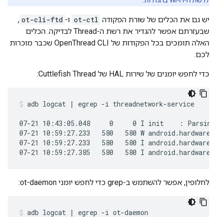
יש גם את הכלים של שורת הפקודה
ot-ctl
ו-
ot-cli-ftd
,
שבעזרתם אפשר להגדיר את רשת ה-Thread לבדיקה. הכלים
האלה תומכים בכל הפקודות של OpenThread CLI שכבר מוכרות
לכם.
כדי לחפש יומנים של שירות HAL של Cuttlefish Thread:
adb logcat | egrep -i threadnetwork-service
07-21 10:43:05.048     0     0 I init    : Parsing 
07-21 10:59:27.233   580   580 W android.hardware.t
07-21 10:59:27.233   580   580 I android.hardware.t
07-21 10:59:27.385   580   580 I android.hardware.
לחלופין, אפשר להשתמש ב-grep כדי לחפש יומני ot-daemon:
adb logcat | egrep -i ot-daemon