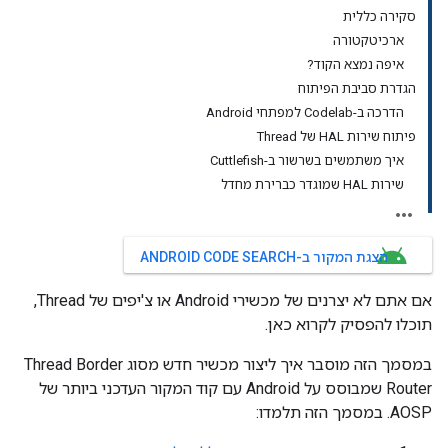
סקירה כללית
ארכיטקטורה
איפה נמצא הקוד?
הגדרת סביבת הפיתוח
הדרכה ב-Codelab למפתחי Android
פיתוח שירות HAL של Thread
איך משתמשים בשרשור ב-Cuttlefish
שירות HAL שמוגדר כברירת מחדל
הצגת המקור ב-ANDROID CODE SEARCH
אם אתם לא יצרנים של מכשירי Android או צ'יפים של Thread,
תוכלו להפסיק לקרוא כאן.
במסמך הזה מוסבר איך ליצור מכשיר חדש מסוג Thread Border
Router שמבוסס על Android עם קוד המקור העדכני ביותר של
AOSP. במסמך הזה תלמדו: