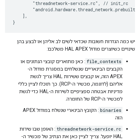
        "threadnetwork-service.rc", // init_rc

        "android.hardware.thread_network.prebuilt.x
    ],

}
יש כמה הגדרות חשובות שכדאי לשים לב אליהן או לבצע בהן
שינויים כשיוצרים מודול HAL APEX משלכם:
file_contexts
: כאן מתוארים קובצי הנתונים או
הקבצים הבינאריים שנשלחים במסגרת מודול ה-
APEX הזה, או קבצים ששירות HAL צריך לגשת
אליהם (לדוגמה, מכשיר ה-RCP). כך תוכלו לציין כללי
מדיניות אבטחה ספציפיים לשירות ה-HAL כדי לגשת
למכשיר ה-RCP של החומרה.
binaries
: הקובץ הבינארי שנשלח במודול APEX
הזה
threadnetwork-service.rc
: האופן שבו שירות
HAL יופעל. צריך לציין כאן את הנתיב של מכשיר ה-