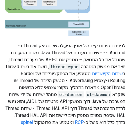
לפניכם סיכום קצר של אופן הפעולה של סטאק Thread ב-
Android: - יש שירות מערכת של Java Thread בשרת המערכת
שמנהל את כל הסטאק – מספק את ה-API של מערכת Thread,
יוצר את ממשק המנהרה
thread-wpan
, רושם את רשת Thread
ב
שירות הקישוריות
ומטמיע את הפונקציונליות של Border
Routing ו-Advertising Proxy. - סטאק הליבה של Thread או
OpenThread מתארח בתהליך מקורי עצמאי ללא הרשאות
שנקרא
ot-daemon
.
ot-daemon
מנוהל ישירות על ידי שירות
המערכת של Java דרך ממשקי API פרטיים של AIDL, והוא ניגש
לרדיו החומרה של Thread דרך Thread HAL API. - שירות Thread
HAL שספק מסוים מספק חייב ליישם את Thread HAL API.
בדרך כלל הוא פועל כ-
RCP
ומטמיע את פרוטוקול
spinel
.