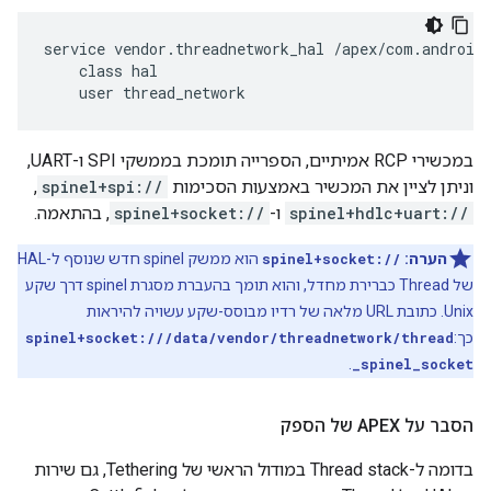
service vendor.threadnetwork_hal /apex/com.android.
    class hal

    user thread_network
במכשירי RCP אמיתיים, הספרייה תומכת בממשקי SPI ו-UART,
וניתן לציין את המכשיר באמצעות הסכימות
spinel+spi://
,‏
spinel+hdlc+uart://
ו-
spinel+socket://
, בהתאמה.
הערה:
spinel+socket://
הוא ממשק spinel חדש שנוסף ל-HAL
של Thread כברירת מחדל, והוא תומך בהעברת מסגרת spinel דרך שקע
Unix. כתובת URL מלאה של רדיו מבוסס-שקע עשויה להיראות
כך:
spinel+socket:///data/vendor/threadnetwork/thread
.
_spinel_socket
הסבר על APEX של הספק
בדומה ל-Thread stack במודול הראשי של Tethering, גם שירות