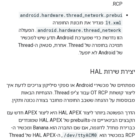
RCP.
android.hardware.thread_network.prebui
lt.xml
: מגדיר את תכונת החומרה
android.hardware.thread_network
. הפעולה
הזו נדרשת כדי שמערכת Android תדע שיש למכשיר
תמיכה בחומרה של Thread. אחרת, סטאק ה-Thread
של Android לא יופעל.
יצירת שירות HAL
מפתחים של מכשירי Android או ספקי סיליקון צריכים לדעת איך
ליצור קושחת OT RCP עבור צ'יפ Thread. ההנחיות הבאות
מבוססות על ההנחה ששבב החומרה מחובר בצורה נכונה ותקין.
הדרך הפשוטה ביותר ליצור HAL APEX היא ליצור APEX חדש עם
הקבצים הבינאריים וה-prebuilts של HAL APEX שמוגדרים
כברירת מחדל. לדוגמה, אם שם החברה הוא Banana ומכשיר ה-
RCP במכשיר הוא
/dev/ttyACM0
, ה-HAL APEX של Thread