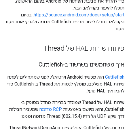
כדי להגדיר את סביבת הפיתוח של Android בפעם הראשונה,
תוכלו להיעזר בקודלאב הבא:
https://source.android.com/docs/setup/start
. בסיום
הקודלאב תוכלו ליצור מכשיר Cuttlefish מדומה ולהריץ אותו מקוד
מקור.
פיתוח שירות HAL של Thread
איך משתמשים בשרשור ב-Cuttlefish
Cuttlefish
הוא מכשיר Android וירטואלי. לפני שמתחילים לפתח
שירות HAL משלכם, מומלץ לנסות את Thread ב-Cuttlefish כדי
להבין איך HAL פועל.
שירות HAL של Thread שמוגדר כברירת מחדל מסופק ב-
Cuttlefish, והוא מיושם באמצעות
RCP מדומה
שמעביר חבילות
דרך שקע UDP אל רדיו Thread (802.15.4) מדומה וממנו.
במכונה של Cuttlefish, אפליקציית ThreadNetworkDemoApp