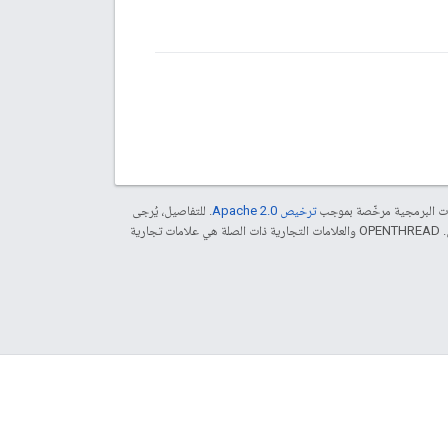
مات البرمجية مرخّصة بموجب
ترخيص Apache 2.0‏
. للتفاصيل، يُرجى
. إنّ Java هي علامة تجارية مسجَّلة لشركة Oracle و/أو شركائها التابعين. ‫OPENTHREAD والعلامات التجارية ذات الصلة هي علامات تجارية