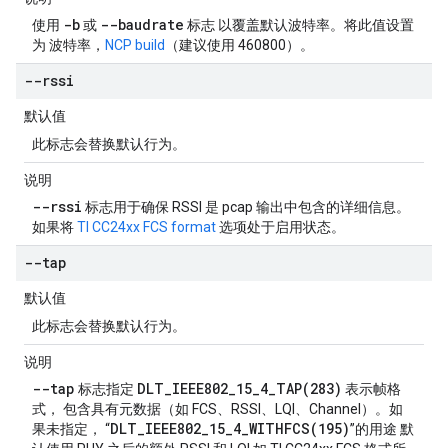
-b
--baudrate
使用
或
标志 以覆盖默认波特率。将此值设置
为 波特率，
NCP build
（建议使用 460800）。
--rssi
默认值
此标志会替换默认行为。
说明
--rssi
标志用于确保 RSSI 是 pcap 输出中包含的详细信息。
如果将
TI CC24xx FCS format
选项处于启用状态。
--tap
默认值
此标志会替换默认行为。
说明
--tap
DLT_IEEE802_15_4_TAP(283)
标志指定
表示帧格
式， 包含具有元数据（如 FCS、RSSI、LQI、Channel）。如
DLT_IEEE802_15_4_WITHFCS(195)
果未指定， “
”的用途 默