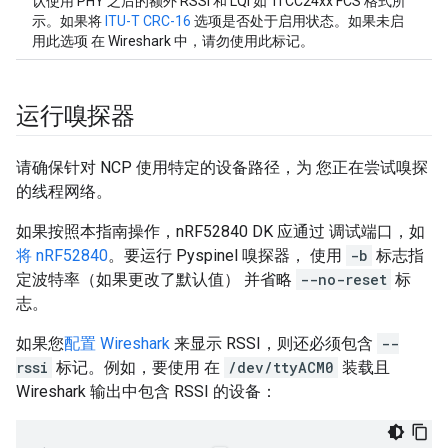
认使用 PHY 之后的额外 RSSI 和 LQI 如 TI CC24xx FCS 格式所
示。如果将
ITU-T CRC-16
选项是否处于启用状态。如果未启
用此选项 在 Wireshark 中，请勿使用此标记。
运行嗅探器
请确保针对 NCP 使用特定的设备路径，为 您正在尝试嗅探
的线程网络。
如果按照本指南操作，nRF52840 DK 应通过 调试端口，如
将 nRF52840
。要运行 Pyspinel 嗅探器， 使用
-b
标志指
定波特率（如果更改了默认值） 并省略
--no-reset
标
志。
如果您
配置 Wireshark
来显示 RSSI，则还必须包含
--
rssi
标记。例如，要使用 在
/dev/ttyACM0
装载且
Wireshark 输出中包含 RSSI 的设备：