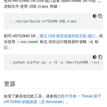
使用 nRF52840 DK USB 端口需要 OpenThread
ot-rcp
二
进制文件 使用
USB_trans
构建：
./script/build nrf52840 USB_trans
刷写 nRF52840 DK，
通过 USB 将其连接到宿主机 端口
，然
后使用
--no-reset
标志 但在运行嗅探器时省略
-b
标
记：
python sniffer.py -c 15 -u /dev/ttyACM0 --crc --
资源
如需了解其他北欧工具，请参阅
北欧半导体 — Thread 基于
nRF52840 的嗅探器（含 Wireshark）
。