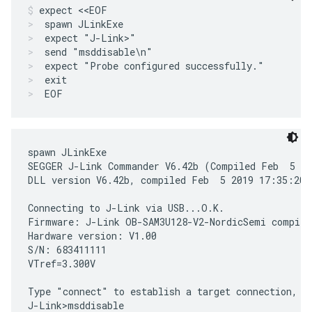
expect <<EOF
spawn JLinkExe
expect "J-Link>"
send "msddisable\n"
expect "Probe configured successfully."
exit
EOF
spawn JLinkExe

SEGGER J-Link Commander V6.42b (Compiled Feb  5 20
DLL version V6.42b, compiled Feb  5 2019 17:35:20

Connecting to J-Link via USB...O.K.

Firmware: J-Link OB-SAM3U128-V2-NordicSemi compile
Hardware version: V1.00

S/N: 683411111

VTref=3.300V

Type "connect" to establish a target connection, '?
J-Link>msddisable
