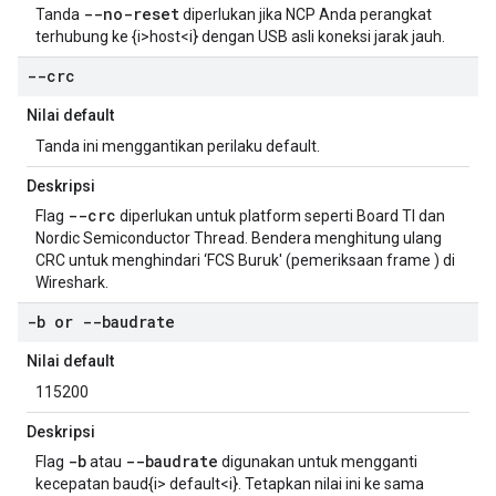
--no-reset
Tanda
diperlukan jika NCP Anda perangkat
terhubung ke {i>host<i} dengan USB asli koneksi jarak jauh.
--crc
Nilai default
Tanda ini menggantikan perilaku default.
Deskripsi
--crc
Flag
diperlukan untuk platform seperti Board TI dan
Nordic Semiconductor Thread. Bendera menghitung ulang
CRC untuk menghindari ‘FCS Buruk' (pemeriksaan frame ) di
Wireshark.
-b or --baudrate
Nilai default
115200
Deskripsi
-b
--baudrate
Flag
atau
digunakan untuk mengganti
kecepatan baud{i> default<i}. Tetapkan nilai ini ke sama