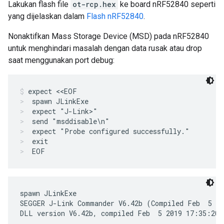
Lakukan flash file
ot-rcp.hex
ke board nRF52840 seperti
yang dijelaskan dalam
Flash nRF52840
.
Nonaktifkan Mass Storage Device (MSD) pada nRF52840
untuk menghindari masalah dengan data rusak atau drop
saat menggunakan port debug:
expect <<EOF
spawn JLinkExe
expect "J-Link>"
send "msddisable\n"
expect "Probe configured successfully."
exit
EOF
spawn JLinkExe

SEGGER J-Link Commander V6.42b (Compiled Feb  5 20
DLL version V6.42b, compiled Feb  5 2019 17:35:20
