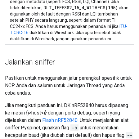
dengan metadata (seperti FCS, RSSI, LQI, Channel). Jika
DLT_IEEE802_15_4_WITHFCS(195)
tidak ditentukan,
akan
digunakan oleh default dengan RSSI dan LQI tambahan
setelah PHY secara langsung, seperti dalam format TI
CC24xx FCS. Anda harus menggunakan penanda ini jika
ITU-
T CRC-16
diaktifkan di Wireshark. Jika opsi tersebut tidak
diaktifkan di Wireshark, jangan gunakan penanda ini.
Jalankan sniffer
Pastikan untuk menggunakan jalur perangkat spesifik untuk
NCP Anda dan saluran untuk Jaringan Thread yang Anda
coba endus.
Jika mengikuti panduan ini, DK nRF52840 harus dipasang
ke mesin {i>host<i} dengan porta debug, seperti yang
dijelaskan dalam
Flash nRF52840
. Untuk menjalankan alat
sniffer Pyspinel, gunakan flag
-b
untuk menentukan
kecepatan baud (jika diubah dari default) dan hapus flag
--