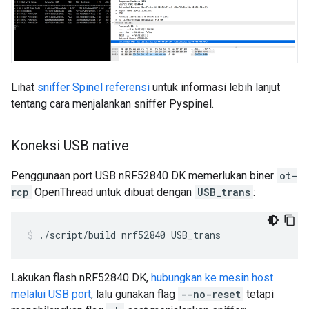
Lihat
sniffer Spinel referensi
untuk informasi lebih lanjut
tentang cara menjalankan sniffer Pyspinel.
Koneksi USB native
Penggunaan port USB nRF52840 DK memerlukan biner
ot-
rcp
OpenThread untuk dibuat dengan
USB_trans
:
./script/build nrf52840 USB_trans
Lakukan flash nRF52840 DK,
hubungkan ke mesin host
melalui USB port
, lalu gunakan flag
--no-reset
tetapi