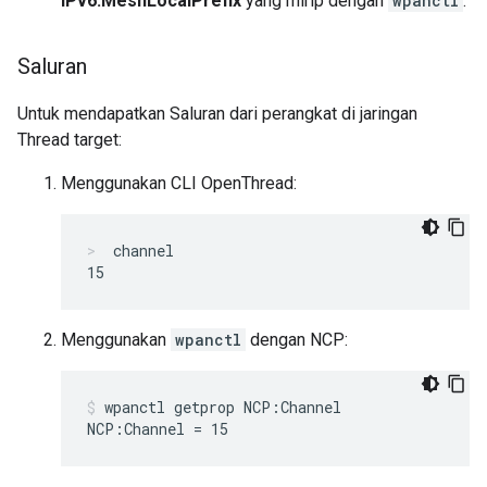
IPv6:MeshLocalPrefix
yang mirip dengan
wpanctl
.
Saluran
Untuk mendapatkan Saluran dari perangkat di jaringan
Thread target:
Menggunakan CLI OpenThread:
channel
Menggunakan
wpanctl
dengan NCP:
wpanctl getprop NCP:Channel