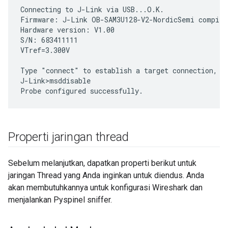
Connecting to J-Link via USB...O.K.

Firmware: J-Link OB-SAM3U128-V2-NordicSemi compile
Hardware version: V1.00

S/N: 683411111

VTref=3.300V

Type "connect" to establish a target connection, '?
J-Link>msddisable

Properti jaringan thread
Sebelum melanjutkan, dapatkan properti berikut untuk
jaringan Thread yang Anda inginkan untuk diendus. Anda
akan membutuhkannya untuk konfigurasi Wireshark dan
menjalankan Pyspinel sniffer.