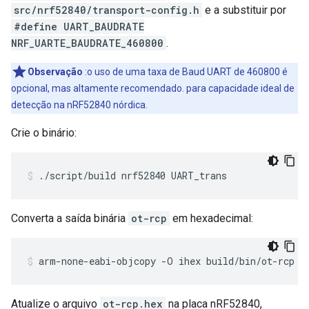
src/nrf52840/transport-config.h
e a substituir por
#define UART_BAUDRATE
NRF_UARTE_BAUDRATE_460800
.
Observação
:o uso de uma taxa de Baud UART de 460800 é
opcional, mas altamente recomendado. para capacidade ideal de
detecção na nRF52840 nórdica.
Crie o binário:
./script/build nrf52840 UART_trans
Converta a saída binária
ot-rcp
em hexadecimal:
arm-none-eabi-objcopy -O ihex build/bin/ot-rcp o
Atualize o arquivo
ot-rcp.hex
na placa nRF52840,