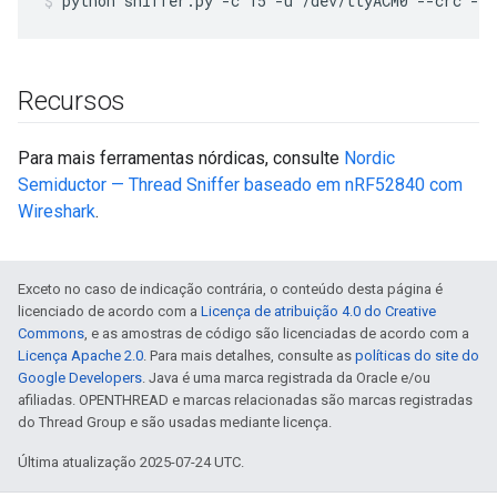
python sniffer.py -c 15 -u /dev/ttyACM0 --crc --
Recursos
Para mais ferramentas nórdicas, consulte
Nordic
Semiductor — Thread Sniffer baseado em nRF52840 com
Wireshark
.
Exceto no caso de indicação contrária, o conteúdo desta página é
licenciado de acordo com a
Licença de atribuição 4.0 do Creative
Commons
, e as amostras de código são licenciadas de acordo com a
Licença Apache 2.0
. Para mais detalhes, consulte as
políticas do site do
Google Developers
. Java é uma marca registrada da Oracle e/ou
afiliadas. OPENTHREAD e marcas relacionadas são marcas registradas
do Thread Group e são usadas mediante licença.
Última atualização 2025-07-24 UTC.