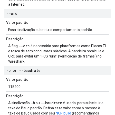
a Internet.
--crc
Valor padrão
Essa sinalização substitui o comportamento padrão.
Descrição
--crc
A flag
é necessária para plataformas como Placas TI
e rosca de semicondutores nórdicos. A bandeira recalcula o
CRC para evitar um "FCS ruim" (verificação de frames ) no
Wireshark.
-b or --baudrate
Valor padrão
115200
Descrição
-b
--baudrate
A sinalização
ou
é usada. para substituir a
taxa de Baud padrão. Defina esse valor como o mesmo à
taxa de Baud usada com seu
NCP build
(recomendamos