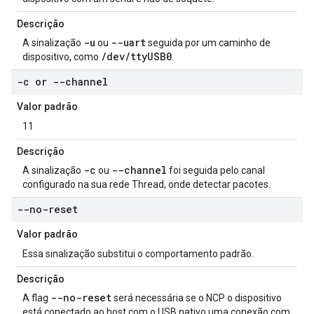
Descrição
-u
--uart
A sinalização
ou
seguida por um caminho de
/dev/ttyUSB0
dispositivo, como
.
-c or --channel
Valor padrão
11
Descrição
-c
--channel
A sinalização
ou
foi seguida pelo canal
configurado na sua rede Thread, onde detectar pacotes.
--no-reset
Valor padrão
Essa sinalização substitui o comportamento padrão.
Descrição
--no-reset
A flag
será necessária se o NCP o dispositivo
está conectado ao host com o USB nativo uma conexão com