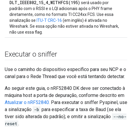
DLT_IEEE802_15_4_WITHFCS(195)
será usado por
padrão com o RSSI e o LQI adicionais após o PHY frame
diretamente, como no formato TI CC24xx FCS. Use essa
sinalização se
ITU-T CRC-16
(em inglês) é ativada no
Wireshark. Se essa opção não estiver ativada no Wireshark,
não use essa flag.
Executar o sniffer
Use o caminho do dispositivo específico para seu NCP e o
canal para o Rede Thread que você está tentando detectar.
Ao seguir este guia, o nRF52840 DK deve ser conectado à
máquina host a porta de depuração, conforme descrito em
Atualizar o nRF52840.
Para executar o sniffer Pyspinel, use
a sinalização
-b
para especificar a taxa de Baud (se ela
tiver sido alterada do padrão); e omitir a sinalização
--no-
reset
.