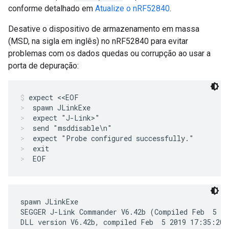
conforme detalhado em
Atualize o nRF52840
.
Desative o dispositivo de armazenamento em massa
(MSD, na sigla em inglês) no nRF52840 para evitar
problemas com os dados quedas ou corrupção ao usar a
porta de depuração:
expect <<EOF
spawn JLinkExe
expect "J-Link>"
send "msddisable\n"
expect "Probe configured successfully."
exit
EOF
spawn JLinkExe

SEGGER J-Link Commander V6.42b (Compiled Feb  5 20
DLL version V6.42b, compiled Feb  5 2019 17:35:20
