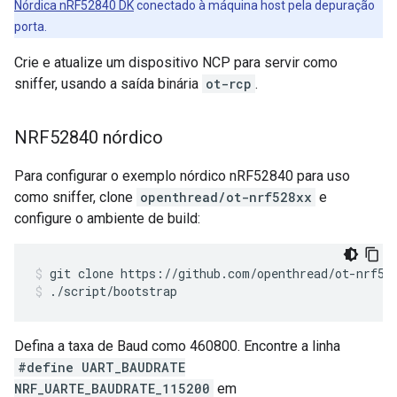
Nórdica nRF52840 DK
conectado à máquina host pela depuração
porta.
Crie e atualize um dispositivo NCP para servir como
sniffer, usando a saída binária
ot-rcp
.
NRF52840 nórdico
Para configurar o exemplo nórdico nRF52840 para uso
como sniffer, clone
openthread/ot-nrf528xx
e
configure o ambiente de build:
git clone https://github.com/openthread/ot-nrf52
./script/bootstrap
Defina a taxa de Baud como 460800. Encontre a linha
#define UART_BAUDRATE
NRF_UARTE_BAUDRATE_115200
em