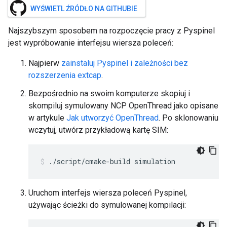
WYŚWIETL ŹRÓDŁO NA GITHUBIE
Najszybszym sposobem na rozpoczęcie pracy z Pyspinel
jest wypróbowanie interfejsu wiersza poleceń:
Najpierw
zainstaluj Pyspinel i zależności bez
rozszerzenia extcap
.
Bezpośrednio na swoim komputerze skopiuj i
skompiluj symulowany NCP OpenThread jako opisane
w artykule
Jak utworzyć OpenThread
. Po sklonowaniu
wczytuj, utwórz przykładową kartę SIM:
./script/cmake-build simulation
Uruchom interfejs wiersza poleceń Pyspinel,
używając ścieżki do symulowanej kompilacji: