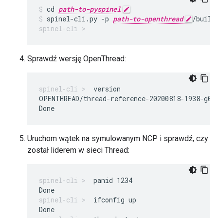
cd 
path-to-pyspinel
spinel-cli.py -p 
path-to-openthread
/build
Sprawdź wersję OpenThread:
version
OPENTHREAD/thread-reference-20200818-1938-g0f
Uruchom wątek na symulowanym NCP i sprawdź, czy
został liderem w sieci Thread:
panid 1234
ifconfig up