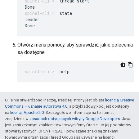
thread start
state
leader

Otwórz menu pomocy, aby sprawdzić, jakie polecenia
są dostępne:
help
O ile nie stwierdzono inaczej, treść tej strony jest objęta
licencją Creative
Commons – uznanie autorstwa 4.0
, a przykładowy kod jest dostępny
na
licencji Apache 2.0
. Szczegółowe informacje na ten temat
znajdziesz w
zasadach dotyczących witryny Google Developers
. Java
jest zastrzeżonym znakiem towarowym firmy Oracle lub jej podmiotów
stowarzyszonych. OPENTHREAD i powiązane znaki są znakami
towarowymi organizacji Thread Group i są używane na licencji.