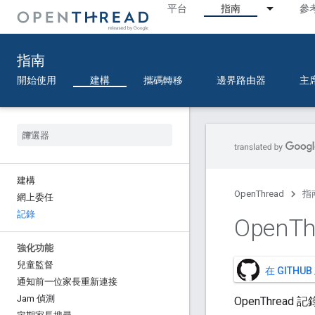
平台
指南
參
指南
開始使用
建構
攜碼轉移
邊界路由器
主
建構
OpenThread
指
網上委任
記錄
Open
T
強化功能
兒童監督
在 GITHU
通知前一位家長重新連接
Jam 偵測
OpenThre