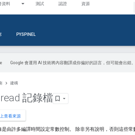
考資料
測試
認證
資源
席
PYSPINEL
Google 會運用 AI 技術將內容翻譯成你偏好的語言，但可能會出錯
南
建構
hread 記錄檔
B 上查看來源
ad 記錄是由許多編譯時間設定常數控制。 除非另有說明，否則這