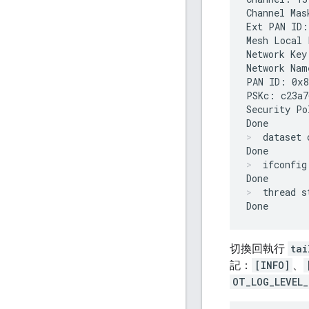
Channel Mas
Ext PAN ID:
Mesh Local 
Network Key
Network Nam
PAN ID: 0x8
PSKc: c23a7
Security Po
dataset 
ifconfig
thread s
切換回執行
tai
記：
[INFO]
、
OT_LOG_LEVEL_