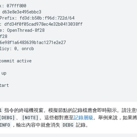
k: 07fff800

 d63e8e3e495ebbc3

Prefix: fd3d:b50b:f96d:722d/64

: dfd34f0f05cad978ec4e32b0413038ff

e: OpenThread-8f28

f28

6e98f1a6483639b1ac1271e2e27

licy: 0, onrcb

commit active
 up
tart
l
指令的終端機視窗。模擬節點的記錄檔應會即時顯示。請注意
[DEBG]
、
[NOTE]
。這些都對應至
記錄層級
。舉例來說，如果
INFO
，輸出內容中就會消失
DEBG
記錄。