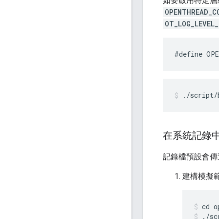
如要啟用特定層
OPENTHREAD_C
OT_LOG_LEVEL_
#define OP
./script/
在系統記錄
記錄檔預設會
建構模擬
cd o
./sc