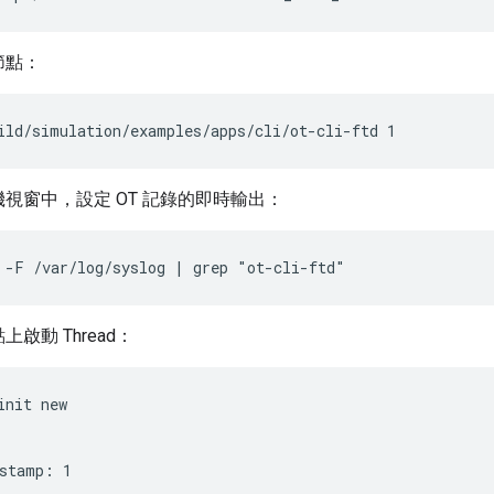
節點：
ild/simulation/examples/apps/cli/ot-cli-ftd 1
視窗中，設定 OT 記錄的即時輸出：
 -F /var/log/syslog | grep "ot-cli-ftd"
啟動 Thread：
init new
stamp: 1
