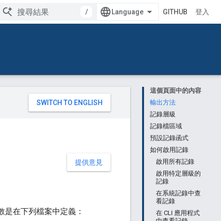
/
GITHUB
登入
這個頁面中的內容
。
輸出方法
記錄層級
記錄檔區域
預設記錄函式
如何啟用記錄
啟用所有記錄
提供意見
啟用特定層級的
記錄
在系統記錄中查
看記錄
些常數是在下列檔案中定義：
在 CLI 應用程式
中查看記錄