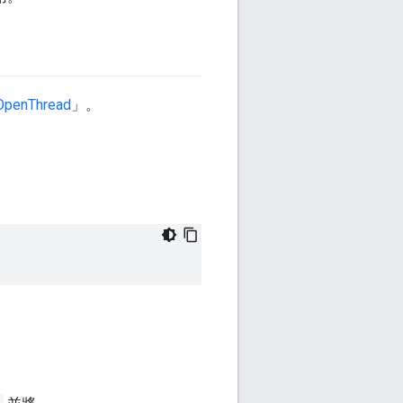
penThread
」。