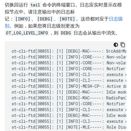
切换回运行
tail
命令的终端窗口。日志应实时显示在模
拟节点中。请注意输出中的日志标
记：
[INFO]
、
[DEBG]
、
[NOTE]
。这些都对应于
日志级
别
。例如，如果您将日志级别更改为
OT_LOG_LEVEL_INFO
，则
DEBG
日志会从输出中消失。
ot-cli-ftd[30055]: [1] [DEBG]-MAC-----: SrcAddrMatc
ot-cli-ftd[30055]: [1] [INFO]-CORE----: Non-volati
ot-cli-ftd[30055]: [1] [INFO]-CORE----: Non-volati
ot-cli-ftd[30055]: [1] [INFO]-CORE----: Notifier: 
ot-cli-ftd[30055]: [1] [INFO]-CLI-----: execute com
ot-cli-ftd[30055]: [1] [INFO]-CLI-----: execute co
ot-cli-ftd[30055]: [1] [INFO]-MESH-CP-: Active data
ot-cli-ftd[30055]: [1] [DEBG]-MAC-----: Idle mode: 
ot-cli-ftd[30055]: [1] [DEBG]-MAC-----: RadioPanId:
ot-cli-ftd[30055]: [1] [INFO]-CORE----: Notifier: 
ot-cli-ftd[30055]: [1] [INFO]-CLI-----: execute com
ot-cli-ftd[30055]: [1] [DEBG]-MAC-----: Idle mode: 
ot-cli-ftd[30055]: [1] [INFO]-CLI-----: execute com
ot-cli-ftd[30055]: [1] [NOTE]-MLE-----: Role Disabl