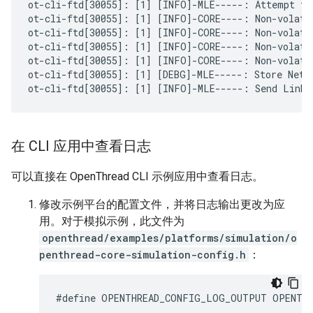
ot-cli-ftd[30055]: [1] [INFO]-MLE-----: Attempt to 
ot-cli-ftd[30055]: [1] [INFO]-CORE----: Non-volati
ot-cli-ftd[30055]: [1] [INFO]-CORE----: Non-volati
ot-cli-ftd[30055]: [1] [INFO]-CORE----: Non-volati
ot-cli-ftd[30055]: [1] [INFO]-CORE----: Non-volati
ot-cli-ftd[30055]: [1] [DEBG]-MLE-----: Store Netwo
在 CLI 应用中查看日志
可以直接在 OpenThread CLI 示例应用中查看日志。
修改示例平台的配置文件，并将日志输出更改为应
用。对于模拟示例，此文件为
openthread/examples/platforms/simulation/o
penthread-core-simulation-config.h
：
#define OPENTHREAD_CONFIG_LOG_OUTPUT OPENTH