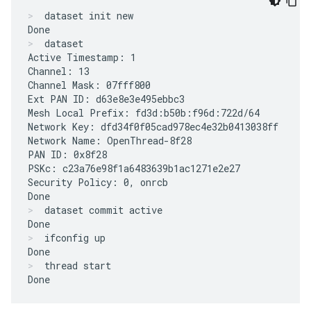
dataset init new
dataset
Active Timestamp: 1

Channel: 13

Channel Mask: 07fff800

Ext PAN ID: d63e8e3e495ebbc3

Mesh Local Prefix: fd3d:b50b:f96d:722d/64

Network Key: dfd34f0f05cad978ec4e32b0413038ff

Network Name: OpenThread-8f28

PAN ID: 0x8f28

PSKc: c23a76e98f1a6483639b1ac1271e2e27

Security Policy: 0, onrcb

dataset commit active
ifconfig up
thread start