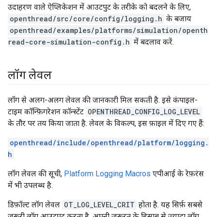
उदाहरण वाले ऐप्लिकेशन में आउटपुट के तरीके को बदलने के लिए,
openthread/src/core/config/logging.h
के बजाय
openthread/examples/platforms/simulation/openth
read-core-simulation-config.h
में बदलाव करें.
लॉग लेवल
लॉग से अलग-अलग लेवल की जानकारी मिल सकती है. इसे कंपाइल-
टाइम कॉन्फ़िगरेशन कॉन्स्टेंट
OPENTHREAD_CONFIG_LOG_LEVEL
के तौर पर तय किया जाता है. लेवल के विकल्प, इस फ़ाइल में दिए गए हैं:
openthread/include/openthread/platform/logging.
h
लॉग लेवल की सूची,
Platform Logging Macros
एपीआई के रेफ़रंस
में भी उपलब्ध है.
डिफ़ॉल्ट लॉग लेवल
OT_LOG_LEVEL_CRIT
होता है. यह सिर्फ़ सबसे
ज़रूरी लॉग आउटपुट करता है. अपनी ज़रूरत के हिसाब से ज़्यादा लॉग