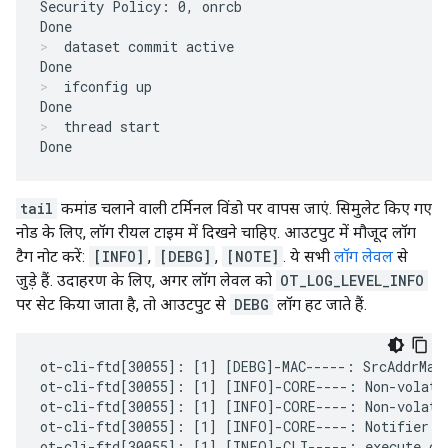
Security Policy: 0, onrcb

dataset commit active
ifconfig up
thread start
tail
कमांड चलाने वाली टर्मिनल विंडो पर वापस जाएं. सिमुलेट किए गए
नोड के लिए, लॉग रीयल टाइम में दिखने चाहिए. आउटपुट में मौजूद लॉग
टैग नोट करें:
[INFO]
,
[DEBG]
,
[NOTE]
. ये सभी
लॉग लेवल
से
जुड़े हैं. उदाहरण के लिए, अगर लॉग लेवल को
OT_LOG_LEVEL_INFO
पर सेट किया जाता है, तो आउटपुट से
DEBG
लॉग हट जाते हैं.
ot-cli-ftd[30055]: [1] [DEBG]-MAC-----: SrcAddrMatc
ot-cli-ftd[30055]: [1] [INFO]-CORE----: Non-volati
ot-cli-ftd[30055]: [1] [INFO]-CORE----: Non-volati
ot-cli-ftd[30055]: [1] [INFO]-CORE----: Notifier: 
ot-cli-ftd[30055]: [1] [INFO]-CLI-----: execute com