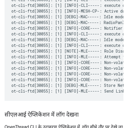
ot-cli-ftd[30055]: [1] [INFO]-CLI-----: execute co
ot-cli-ftd[30055]: [1] [INFO]-MESH-CP-: Active data
ot-cli-ftd[30055]: [1] [DEBG]-MAC-----: Idle mode: 
ot-cli-ftd[30055]: [1] [DEBG]-MAC-----: RadioPanId:
ot-cli-ftd[30055]: [1] [INFO]-CORE----: Notifier: 
ot-cli-ftd[30055]: [1] [INFO]-CLI-----: execute com
ot-cli-ftd[30055]: [1] [DEBG]-MAC-----: Idle mode: 
ot-cli-ftd[30055]: [1] [INFO]-CLI-----: execute com
ot-cli-ftd[30055]: [1] [NOTE]-MLE-----: Role Disabl
ot-cli-ftd[30055]: [1] [INFO]-MLE-----: Attempt to 
ot-cli-ftd[30055]: [1] [INFO]-CORE----: Non-volati
ot-cli-ftd[30055]: [1] [INFO]-CORE----: Non-volati
ot-cli-ftd[30055]: [1] [INFO]-CORE----: Non-volati
ot-cli-ftd[30055]: [1] [INFO]-CORE----: Non-volati
ot-cli-ftd[30055]: [1] [DEBG]-MLE-----: Store Netwo
सीएलआई ऐप्लिकेशन में लॉग देखना
OpenThread CLI के उदाहरण ऐप्लिकेशन में, लॉग सीधे तौर पर देखे जा