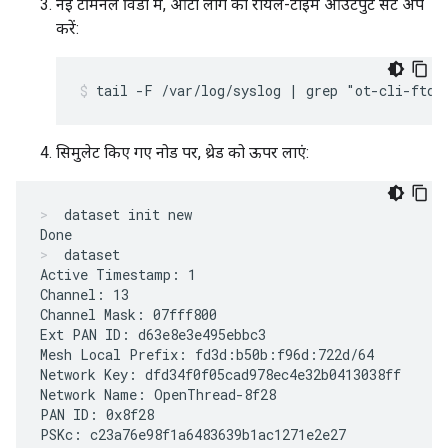
नई टर्मिनल विंडो में, ओटी लॉग का रीयल-टाइम आउटपुट सेट अप
करें:
tail -F /var/log/syslog | grep "ot-cli-ftd"
सिमुलेट किए गए नोड पर, थ्रेड को ऊपर लाएं:
dataset init new
dataset
Active Timestamp: 1

Channel: 13

Channel Mask: 07fff800

Ext PAN ID: d63e8e3e495ebbc3

Mesh Local Prefix: fd3d:b50b:f96d:722d/64

Network Key: dfd34f0f05cad978ec4e32b0413038ff

Network Name: OpenThread-8f28

PAN ID: 0x8f28

PSKc: c23a76e98f1a6483639b1ac1271e2e27
