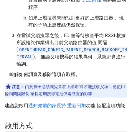
其目前的下層連結並啟動
MLE 附加
新路由器的
程序
如果上層搜尋未能找到更好的上層路由器， 現
有的子項上層連結仍然保留。
在嘗試父項搜尋之後，ED 會等待檢查平均 RSSI 根據
所設輪詢作業得出目前父項路由器的值 間隔
(
OPENTHREAD_CONFIG_PARENT_SEARCH_BACKOFF_IN
TERVAL
)。 無論父項搜尋的結果為何，系統都會進行
輪詢。
，瞭解如何調查及移除這項存取權。
注意：
由於孩子必須讓兒童在上網期間 才能接收父項回應使用
輪詢間隔限制 家長定期搜尋電池供電裝置的影響
建議您啟用
通知先前的家長於 重新附加
功能 搭配這項功能
啟用方式