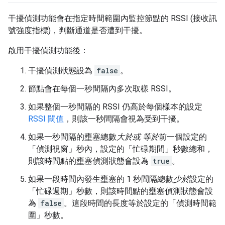
干擾偵測功能會在指定時間範圍內監控節點的 RSSI (接收訊
號強度指標)，判斷通道是否遭到干擾。
啟用干擾偵測功能後：
干擾偵測狀態設為
false
。
節點會在每個一秒間隔內多次取樣 RSSI。
如果整個一秒間隔的 RSSI 仍高於每個樣本的設定
RSSI 閾值
，則該一秒間隔會視為受到干擾。
如果一秒間隔的壅塞總數
大於或
等於
前一個設定的
「偵測視窗」
秒內，設定的「忙碌期間」
秒數總和，
則該時間點的壅塞偵測狀態會設為
true
。
如果一段時間內發生壅塞的 1 秒間隔總數
少於
設定的
「忙碌週期」
秒數，則該時間點的壅塞偵測狀態會設
為
false
。這段時間的長度等於設定的「偵測時間範
圍」
秒數。