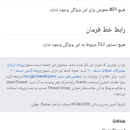
هیچ API عمومی برای این ویژگی وجود ندارد.
رابط خط فرمان
هیچ دستور CLI مربوط به این ویژگی وجود ندارد.
جز در مواردی که غیراز این ذکر شده باشد، محتوای این صفحه تحت مجوز
پروانه ارجاع
مشترکات خلاقانه نسخه ۴.۰
است. نمونه کدها نیز دارای مجوز
پروانه آپاچی نسخه ۲.۰
است. برای اطلاع از جزئیات، به
خطمشی‌های سایت Google Developers‏
مراجعه کنید.
جاوا علامت تجاری ثبت‌شده Oracle و/یا شرکت‌های وابسته به آن است. ‫OpenThread
و علائم مربوط به آن، علامت‌های تجاری Thread Group هستند و تحت پروانه استفاده
می‌شوند.
تاریخ آخرین به‌روزرسانی 2026-08-05 به‌وقت ساعت هماهنگ جهانی.
GitHub