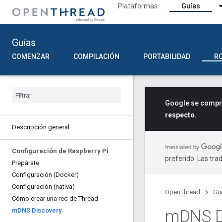
Plataformas
Guías
Guías
COMENZAR
COMPILACIÓN
PORTABILIDAD
R
Google se compro
respecto.
Descripción general
Configuración de Raspberry Pi
preferido. Las tra
Prepárate
Configuración (Docker)
Configuración (nativa)
OpenThread
Gu
Cómo crear una red de Thread
m
DNS D
m
DNS Discovery