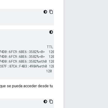
                        TTL

74D0:6FC9:6BE6:3582%<0>  120

74D0:6FC9:6BE6:3582%<0>  120

74D0:6FC9:6BE6:3582%eth0 120

287F:87CA:F4B3:498A%eth0 120

la que se pueda acceder desde tu