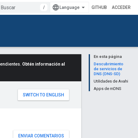
/
GITHUB
ACCEDER
En esta página
cendientes.
Obtén información al
Descubrimiento
de servicios de
DNS (DNS-SD)
Utilidades de Avahi
Apps de mDNS
ENVIAR COMENTARIOS