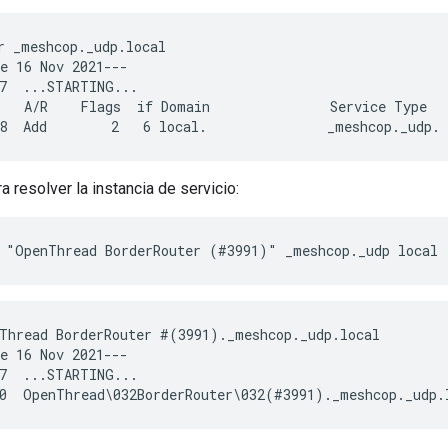
r _meshcop._udp.local

e 16 Nov 2021---

7  ...STARTING...

   A/R    Flags  if Domain               Service Type   
a resolver la instancia de servicio:
 "OpenThread BorderRouter (#3991)" _meshcop._udp local
Thread BorderRouter #(3991)._meshcop._udp.local

e 16 Nov 2021---

7  ...STARTING...
