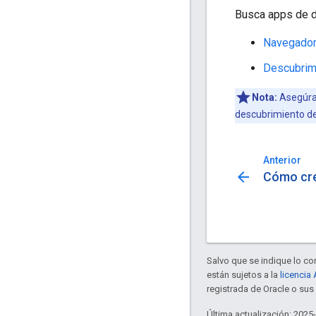
Busca apps de 
Navegador
Descubrim
Nota:
Asegúrat
descubrimiento de 
Anterior
arrow_back
Cómo cre
Salvo que se indique lo con
están sujetos a la
licencia
registrada de Oracle o su
Última actualización: 2025