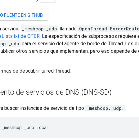
O FUENTE EN GITHUB
n servicio
_meshcop._udp
llamado
OpenThread BorderRout
Lists.txt de OTBR
. La especificación de subprocesos requiere es
cop._udp
para el servicio del agente de borde de Thread. Los d
ublicar otros servicios que implementen, pero eso depende de c
ormas de descubrir tu red Thread.
ento de servicios de DNS (DNS-SD)
a buscar instancias de servicio de tipo
_meshcop._udp.
:
 _meshcop._udp local