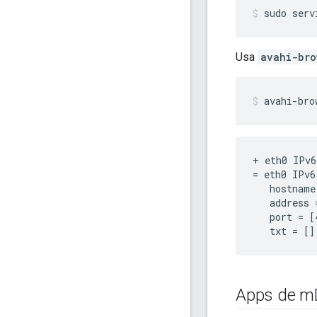
sudo serv
Usa
avahi-bro
avahi-bro
+ eth0 IPv6
= eth0 IPv6
   hostname
   address 
   port = [4
Apps de m