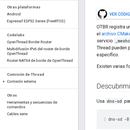
Otras plataformas
Android
VER CÓDIG
Espressif ESP32 Series (Free
RTOS)
OTBR registra u
el
archivo CMake
Codelabs
servicio
_mesh
Open
Thread Border Router
Thread pueden p
Multidifusión IPv6 del router de borde
Open
Thread
específico.
Router NAT64 de borde de Open
Thread
Existen varias f
Comisión de Thread
Comisión externa
Descubrimi
Otros
Usa
dns-sd
par
Herramientas y secuencias de
comandos
Cables serie
dns-sd -B