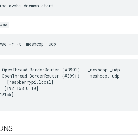
ice avahi-daemon start
wse
:
wse -r -t _meshcop._udp
 OpenThread BorderRouter (#3991)   _meshcop._udp        
 OpenThread BorderRouter (#3991)   _meshcop._udp        
 = [raspberrypi.local]

= [192.168.0.10]

9155]

DNS