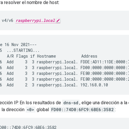
a resolver el nombre de host:
 v4/v6 
raspberrypi.local
e 16 Nov 2021---

5  ...STARTING...

   A/R Flags if Hostname           Address              
6  Add     3  3 raspberrypi.local. FDDE:AD11:11DE:0000:
6  Add     3  3 raspberrypi.local. FD00:0000:0000:0000:
6  Add     3  3 raspberrypi.local. FE80:0000:0000:0000:
6  Add     3  3 raspberrypi.local. FE80:0000:0000:0000:
rección IP. En los resultados de
dns-sd
, elige una dirección a 
, la dirección
<0>
global
FD00::74D0:6FC9:6BE6:3582
:
D00::74D0:6FC9:6BE6:3582