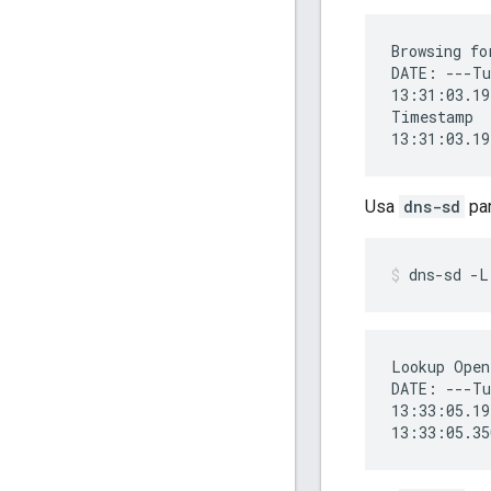
Browsing fo
DATE: ---Tu
13:31:03.19
Timestamp  
Usa
dns-sd
par
dns-sd -L
Lookup Open
DATE: ---Tu
13:33:05.19