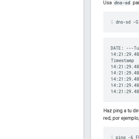
Usa
dns-sd
par
dns-sd -G
DATE: ---Tu
14:21:29.48
Timestamp  
14:21:29.48
14:21:29.48
14:21:29.48
14:21:29.48
Haz ping a tu di
red, por ejemplo
ping -6 F