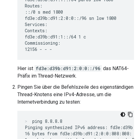
Routes:

::/0 s med 1800

fd3e:d39b:d91:2:0:0::/96 sn low 1800

Services:

Contexts:

fd3e:d39b:d91:1::/64 1 c

Commissioning:

Hier ist
fd3e:d39b:d91:2:0:0::/96
das NAT64-
Präfix im Thread-Netzwerk.
Pingen Sie über die Befehlszeile des eigenständigen
Thread-Knotens eine IPv4-Adresse, um die
Internetverbindung zu testen:
ping 8.8.8.8
Pinging synthesized IPv6 address: fd3e:d39b:d
16 bytes from fd3e:d39b:d91:2:0:0:808:808: ic