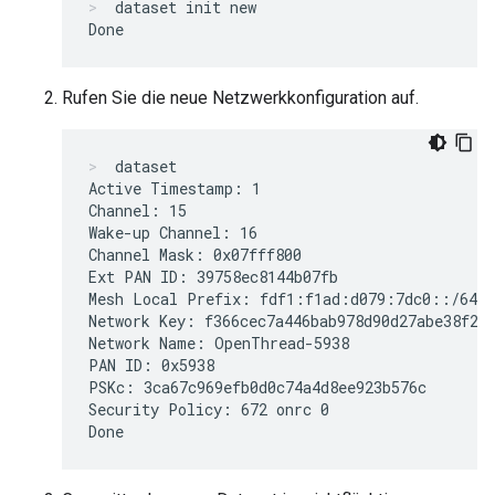
dataset init new
Rufen Sie die neue Netzwerkkonfiguration auf.
dataset
Active Timestamp: 1

Channel: 15

Wake-up Channel: 16

Channel Mask: 0x07fff800

Ext PAN ID: 39758ec8144b07fb

Mesh Local Prefix: fdf1:f1ad:d079:7dc0::/64

Network Key: f366cec7a446bab978d90d27abe38f23

Network Name: OpenThread-5938

PAN ID: 0x5938

PSKc: 3ca67c969efb0d0c74a4d8ee923b576c

Security Policy: 672 onrc 0
