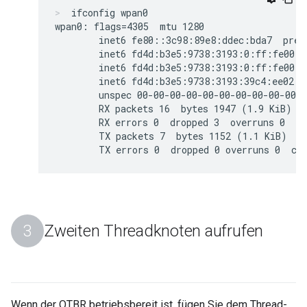
ifconfig wpan0
wpan0: flags=4305
  mtu 1280

        inet6 fe80::3c98:89e8:ddec:bda7  pref
        inet6 fd4d:b3e5:9738:3193:0:ff:fe00:f
        inet6 fd4d:b3e5:9738:3193:0:ff:fe00:f
        inet6 fd4d:b3e5:9738:3193:39c4:ee02:c
        unspec 00-00-00-00-00-00-00-00-00-00-0
        RX packets 16  bytes 1947 (1.9 KiB)

        RX errors 0  dropped 3  overruns 0  fr
        TX packets 7  bytes 1152 (1.1 KiB)

Zweiten Threadknoten aufrufen
Wenn der OTBR betriebsbereit ist, fügen Sie dem Thread-