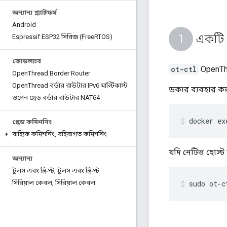
অন্যান্য প্ল্যাটফর্ম
Android
একটি `
Espressif ESP32 সিরিজ (Free
RTOS)
কোডল্যাব
ot-ctl
OpenThr
Open
Thread Border Router
Open
Thread বর্ডার রাউটার IPv6 মাল্টিকাস্ট
ডকার ব্যবহার কর
ওপেন থ্রেড বর্ডার রাউটার NAT64
docker ex
থ্রেড কমিশনিং
বাহ্যিক কমিশনিং
,
বহিরাগত কমিশনিং
যদি নেটিভ হোস্ট
অন্যান্য
টুলস এবং স্ক্রিপ্ট
,
টুলস এবং স্ক্রিপ্ট
সিরিয়াল কেবল
,
সিরিয়াল কেবল
sudo ot-c