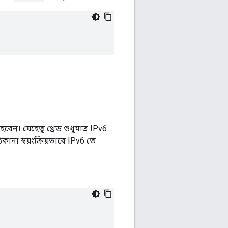
েন। যেহেতু থ্রেড শুধুমাত্র IPv6
ানা স্বয়ংক্রিয়ভাবে IPv6 তে