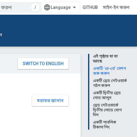
/
GITHUB
সাইন-ইন করুন
ল
এই পৃষ্ঠায় যা যা
আছে
একটি `ot-ctl` সেশন
শুরু করুন
একটি থ্রেড নেটওয়ার্ক
গঠন করুন
একটি দ্বিতীয় থ্রেড
নোড আনুন
মতামত জানান
থ্রেড নেটওয়ার্কে
দ্বিতীয় নোডে যোগ
দিন
একটি পাবলিক
ঠিকানা পিং