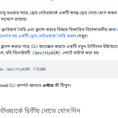
 হওয়ার সাথে, থ্রেড নেটওয়ার্কে একটি স্বতন্ত্র থ্রেড নোড যোগ করু
ে সংযোগ রয়েছে।
্ল্যাটফর্ম তৈরি এবং ফ্ল্যাশ করার বিষয়ে বিস্তারিত নির্দেশাবলীর জন্য
্যাব সহ একটি থ্রেড নেটওয়ার্ক তৈরি করুন
দেখুন।
ং ফ্ল্যাশ করার পরে, CLI অ্যাক্সেস করতে একটি নতুন টার্মিনাল উইন্ডো
ূপ, যদি ডিভাইসটি
/dev/ttyACM1
পোর্টে মাউন্ট করা হয়:
en /dev/ttyACM1 115200
ead CLI প্রম্পট আনতে
এন্টার
কী টিপুন।
েটওয়ার্কে দ্বিতীয় নোডে যোগ দিন