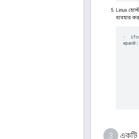
Linux হোস
ব্যবহার কর
ifc
wpan0:
      
      
      
      
      
      
      
      
একটি দ