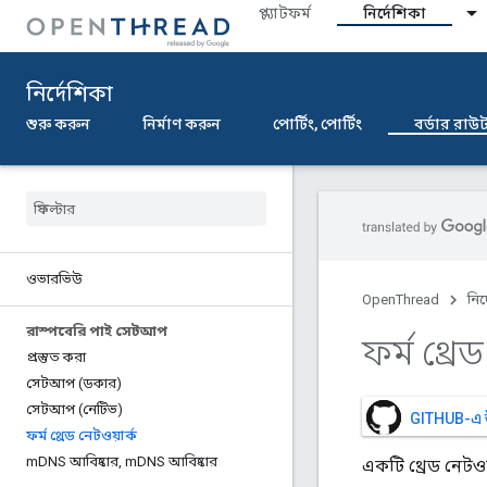
প্ল্যাটফর্ম
নির্দেশিকা
নির্দেশিকা
শুরু করুন
নির্মাণ করুন
পোর্টিং, পোর্টিং
বর্ডার রাউ
ওভারভিউ
OpenThread
নির
রাস্পবেরি পাই সেটআপ
ফর্ম থ্রে
প্রস্তুত করা
সেটআপ (ডকার)
সেটআপ (নেটিভ)
GITHUB-এ 
ফর্ম থ্রেড নেটওয়ার্ক
m
DNS আবিষ্কার
,
m
DNS আবিষ্কার
একটি থ্রেড নেটও