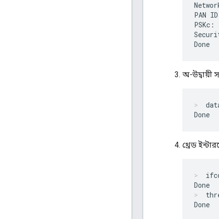
Networ
PAN ID
PSKc: 
Securi
অ-উদ্বায়ী
dat
থ্রেড ইন্টা
ifc
thr