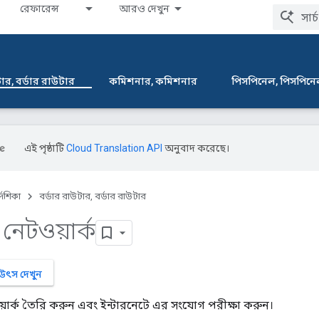
রেফারেন্স
আরও দেখুন
টার, বর্ডার রাউটার
কমিশনার, কমিশনার
পিসপিনেল, পিসপিনে
এই পৃষ্ঠাটি
Cloud Translation API
অনুবাদ করেছে।
্দেশিকা
বর্ডার রাউটার, বর্ডার রাউটার
ড নেটওয়ার্ক
উৎস দেখুন
য়ার্ক তৈরি করুন এবং ইন্টারনেটে এর সংযোগ পরীক্ষা করুন।