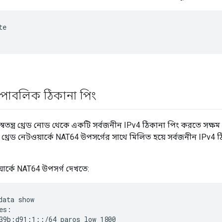
te
পাবলিক ঠিকানা পিং
বতন্ত্র থ্রেড নোড থেকে একটি সর্বজনীন IPv4 ঠিকানা পিং করতে সক্ষম হব
 থ্রেড নেটওয়ার্কে NAT64 উপসর্গের সাথে মিলিত হয়ে সর্বজনীন IPv4 ঠিক
।
য়ার্কে NAT64 উপসর্গ দেখতে:
data show
es:

39b:d91:1::/64 paros low 1800
