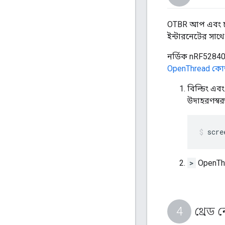
OTBR আপ এবং চালু
ইন্টারনেটের সাথ
নর্ডিক nRF52840 প
OpenThread কোডল
বিল্ডিং এব
উদাহরণস্বর
scre
>
OpenThr
থ্রেড ন