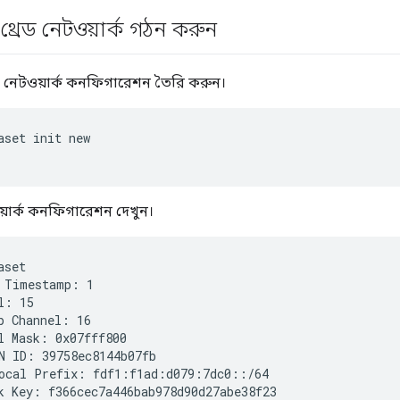
্রেড নেটওয়ার্ক গঠন করুন
 নেটওয়ার্ক কনফিগারেশন তৈরি করুন।
aset init new
়ার্ক কনফিগারেশন দেখুন।
aset
 Timestamp: 1

l: 15

p Channel: 16

l Mask: 0x07fff800

N ID: 39758ec8144b07fb

ocal Prefix: fdf1:f1ad:d079:7dc0::/64

k Key: f366cec7a446bab978d90d27abe38f23
