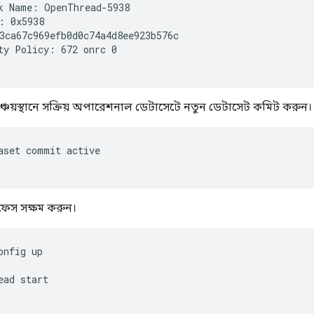
k Name: OpenThread-5938

: 0x5938

3ca67c969efb0d0c74a4d8ee923b576c

ty Policy: 672 onrc 0

 সঞ্চয়স্থানে সক্রিয় অপারেশনাল ডেটাসেটে নতুন ডেটাসেট কমিট করুন।
aset commit active
রফেস সক্ষম করুন।
onfig up
ead start