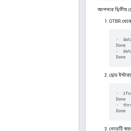
আপনার দ্বিতীয় থ
OTBR থেকে 
dat
dat
থ্রেড ইন্ট
ifc
thr
নোডটি স্বয