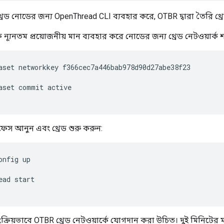
্রেড নোডের জন্য OpenThread CLI ব্যবহার করে, OTBR দ্বারা তৈরি থ্
ন্যূনতম প্রয়োজনীয় মান ব্যবহার করে নোডের জন্য থ্রেড নেটওয়ার্
aset networkkey f366cec7a446bab978d90d27abe38f23
aset commit active
ারফেস আনুন এবং থ্রেড শুরু করুন:
onfig up
ead start
়ংক্রিয়ভাবে OTBR থ্রেড নেটওয়ার্কে যোগদান করা উচিত। দুই মিনিটের 