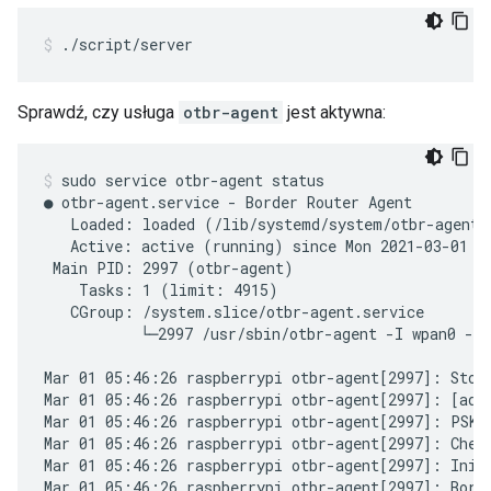
./script/server
Sprawdź, czy usługa
otbr-agent
jest aktywna:
sudo service otbr-agent status
● otbr-agent.service - Border Router Agent

   Loaded: loaded (/lib/systemd/system/otbr-agent.
   Active: active (running) since Mon 2021-03-01 05
 Main PID: 2997 (otbr-agent)

    Tasks: 1 (limit: 4915)

   CGroup: /system.slice/otbr-agent.service

           └─2997 /usr/sbin/otbr-agent -I wpan0 -B 
Mar 01 05:46:26 raspberrypi otbr-agent[2997]: Stop 
Mar 01 05:46:26 raspberrypi otbr-agent[2997]: [adpr
Mar 01 05:46:26 raspberrypi otbr-agent[2997]: PSKc 
Mar 01 05:46:26 raspberrypi otbr-agent[2997]: Check
Mar 01 05:46:26 raspberrypi otbr-agent[2997]: Initi
Mar 01 05:46:26 raspberrypi otbr-agent[2997]: Borde