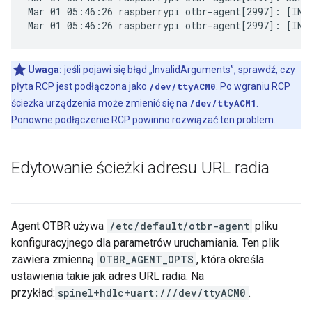
Mar 01 05:46:26 raspberrypi otbr-agent[2997]: [INF
Uwaga:
jeśli pojawi się błąd „InvalidArguments”, sprawdź, czy
płyta RCP jest podłączona jako
/dev/ttyACM0
. Po wgraniu RCP
ścieżka urządzenia może zmienić się na
/dev/ttyACM1
.
Ponowne podłączenie RCP powinno rozwiązać ten problem.
Edytowanie ścieżki adresu URL radia
Agent OTBR używa
/etc/default/otbr-agent
pliku
konfiguracyjnego dla parametrów uruchamiania. Ten plik
zawiera zmienną
OTBR_AGENT_OPTS
, która określa
ustawienia takie jak adres URL radia. Na
przykład:
spinel+hdlc+uart:///dev/ttyACM0
.