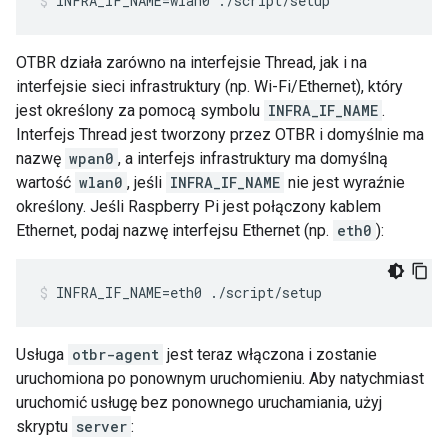
INFRA_IF_NAME=wlan0 ./script/setup
OTBR działa zarówno na interfejsie Thread, jak i na
interfejsie sieci infrastruktury (np. Wi-Fi/Ethernet), który
jest określony za pomocą symbolu
INFRA_IF_NAME
.
Interfejs Thread jest tworzony przez OTBR i domyślnie ma
nazwę
wpan0
, a interfejs infrastruktury ma domyślną
wartość
wlan0
, jeśli
INFRA_IF_NAME
nie jest wyraźnie
określony. Jeśli Raspberry Pi jest połączony kablem
Ethernet, podaj nazwę interfejsu Ethernet (np.
eth0
):
INFRA_IF_NAME=eth0 ./script/setup
Usługa
otbr-agent
jest teraz włączona i zostanie
uruchomiona po ponownym uruchomieniu. Aby natychmiast
uruchomić usługę bez ponownego uruchamiania, użyj
skryptu
server
: