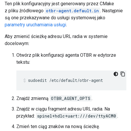
Ten plik konfiguracyjny jest generowany przez CMake
z pliku źródłowego
otbr-agent.default.in
. Następnie
są one przekazywane do usługi systemowej jako
parametry uruchamiania usługi
.
Aby zmienić ścieżkę adresu URL radia w systemie
docelowym:
Otwórz plik konfiguracji agenta OTBR w edytorze
tekstu:
sudoedit /etc/default/otbr-agent
Znajdź zmienną
OTBR_AGENT_OPTS
.
Znajdź w ciągu fragment adresu URL radia. Na
przykład:
spinel+hdlc+uart:///dev/ttyACM0
.
Zmień ten ciąg znaków na nową ścieżkę.