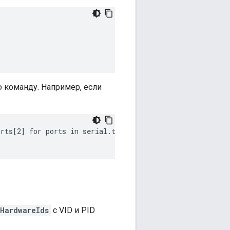
 команду. Например, если
orts[2] for ports in serial.tools.list_ports.comports() 
HardwareIds
с VID и PID