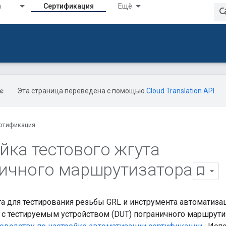
а
Сертификация
Ещё
Эта страница переведена с помощью
Cloud Translation API
.
ртификация
йка тестового жгута
ичного маршрутизатора
а для тестирования резьбы GRL и инструмента автоматиза
 с тестируемым устройством (DUT) пограничного маршрути