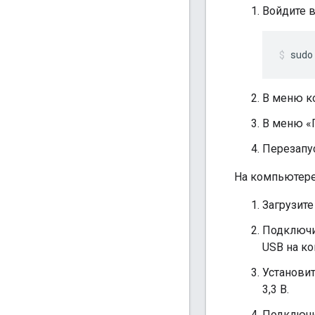
Войдите 
sudo
В меню к
В меню «
Перезапус
На компьютере
Загрузите
Подключи
USB на к
Установи
3,3 В.
Подключит