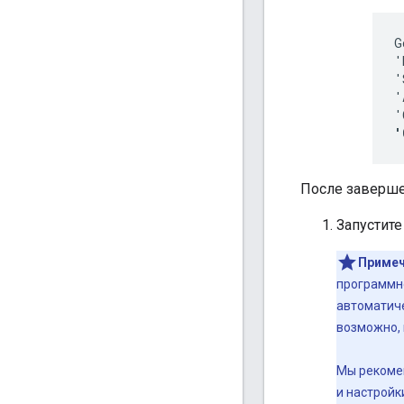
G
'
'
'
'
'
После заверше
Запустите
Примеч
программно
автоматиче
возможно, 
Мы рекомен
и настройк