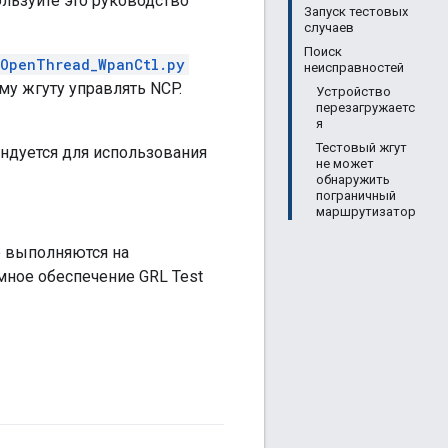
ользуйте это руководство
Запуск тестовых
случаев
Поиск
OpenThread_WpanCtl.py
неисправностей
му жгуту управлять NCP.
Устройство
перезагружаетс
я
Тестовый жгут
ндуется для использования
не может
обнаружить
пограничный
маршрутизатор
е выполняются на
мное обеспечение GRL Test