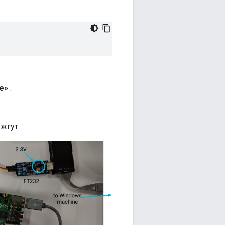
le»
.
жгут: