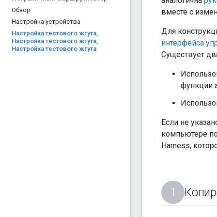
аналогична
рук
Обзор
вместе с изме
Настройка устройства
Для конструкци
Настройка тестового жгута
,
Настройка тестового жгута
,
интерфейса упр
Настройка тестового жгута
Существует дв
Использо
функции а
Использо
Если не указан
компьютере по
Harness, кото
Копир