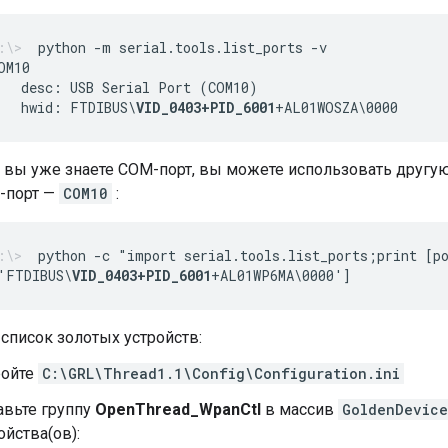
python -m serial.tools.list_ports -v
   desc: USB Serial Port (COM10)
   hwid: FTDIBUS\
VID_0403+PID_6001
+AL01WOSZA\0000
 вы уже знаете COM-порт, вы можете использовать другую
-порт —
COM10
:
python -c "import serial.tools.list_ports;print [p
'FTDIBUS\
VID_0403+PID_6001
+AL01WP6MA\0000']
список золотых устройств:
ройте
C:\GRL\Thread1.1\Config\Configuration.ini
вьте группу
OpenThread_WpanCtl
в массив
GoldenDevice
ойства(ов):