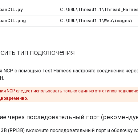
pan
Ctl
.
py
C:\GRL\Thread1
.
1\Thread
_
Harne
pan
Ctl
.
png
C:\GRL\Thread1
.
1\Web\images\
оить тип подключения
я NCP с помощью Test Harness настройте соединение чере
H.
ия NCP следует использовать только один из этих типов подключ
дновременно.
е через последовательный порт (рекомендуе
i 3B (RPi3B) включите последовательный порт и оболочку в