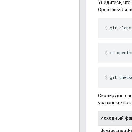
Убедитесь, что
OpenThread или
git clone
cd openth
git check
Скопируйте с
указанные кат
Исходный фа
device
Input
F