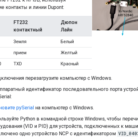
 контакты и линии Dupont:
FT232
Дюпон
контактный
Лайн
Земля
Белый
прием
Желтый
0
TXD
Красный
дключения перезагрузите компьютер с Windows.
ппаратный идентификатор последовательного порта устрой
erial:
новите pySerial
на компьютер с Windows.
льзуйте Python в командной строке Windows, чтобы переч
удования (VID и PID) для устройств, подключенных к маши
лючено одно устройство NCP с идентификатором
VID_040