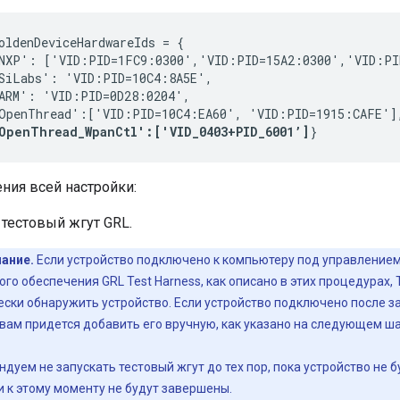
oldenDeviceHardwareIds = {
NXP': ['VID:PID=1FC9:0300','VID:PID=15A2:0300','VID:PI
SiLabs': 'VID:PID=10C4:8A5E', 
ARM': 'VID:PID=0D28:0204', 
OpenThread':['VID:PID=10C4:EA60', 'VID:PID=1915:CAFE']
OpenThread_WpanCtl':['VID_0403+PID_6001’]
}
ния всей настройки:
 тестовый жгут GRL.
ание.
Если устройство подключено к компьютеру под управлением
го обеспечения GRL Test Harness, как описано в этих процедурах, 
ски обнаружить устройство. Если устройство подключено после за
вам придется добавить его вручную, как указано на следующем ша
дуем не запускать тестовый жгут до тех пор, пока устройство не 
и к этому моменту не будут завершены.