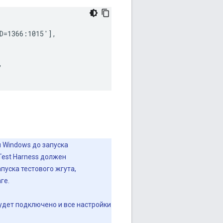
D=1366:1015'], 
, 
 Windows до запуска
Test Harness должен
пуска тестового жгута,
ге.
будет подключено и все настройки