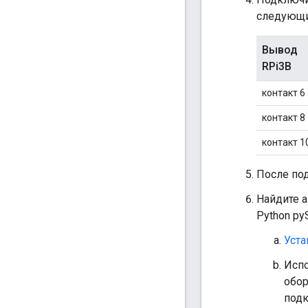
следующие
Вывод
RPi3B
контакт 6
контакт 8
контакт 1
После по
Найдите а
Python pyS
Уста
Испо
обор
подк