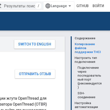
/
GITHUB
ВОЙТИ
Содержание
Копирование
файлов
поддержки THCI
Настроить тип
подключения
Подключение
через
ОТПРАВИТЬ ОТЗЫВ
последователь
ный порт
(рекомендуется
)
SSH-
соединение
ции жгута OpenThread для
Настройка
затора OpenThread (OTBR)
автоматизации