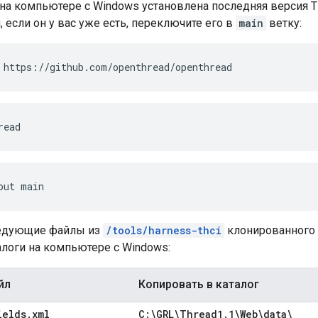
 на компьютере с Windows установлена ​​последняя версия 
, если он у вас уже есть, переключите его в
main
ветку:
 https://github.com/openthread/openthread
read
out main
ледующие файлы из
/tools/harness-thci
клонированного 
алоги на компьютере с Windows:
йл
Копировать в каталог
ields
.
xml
C:\GRL\Thread1
.
1\Web\data\