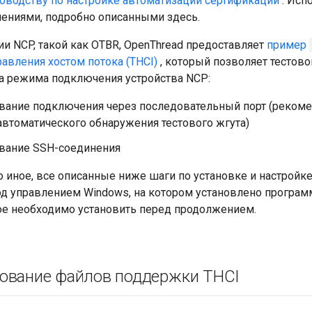
оводству по настройке автоматизации сертификации
. Исп
нениями, подробно описанными здесь.
и NCP, такой как OTBR, OpenThread предоставляет
пример
авления хостом потока (THCI)
, который позволяет тестово
а режима подключения устройства NCP:
вание подключения через последовательный порт (рекоме
втоматического обнаружения тестового жгута)
вание SSH-соединения
о иное, все описанные ниже шаги по установке и настройк
д управлением Windows, на котором установлено програм
рое необходимо установить перед продолжением.
ование файлов поддержки THCI