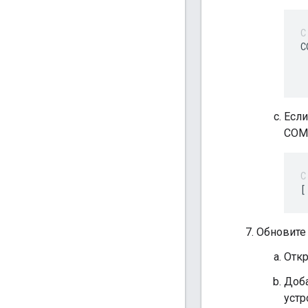
 
 
Если
COM
[
Обновите 
Отк
Доба
устр