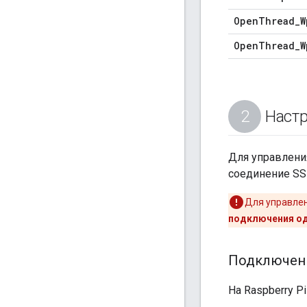
Open
Thread
_
W
Open
Thread
_
W
Настр
Для управлени
соединение SS
Для управлен
подключения о
Подключени
На Raspberry P