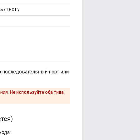
ss\THCI\
з последовательный порт или
ения.
Не используйте оба типа
тся)
хода: