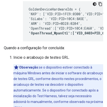
GoldenDeviceHardwareIds = {
'NXP': ['VID:PID=1FC9:0300','VID:PID=15
'SiLabs': 'VID:PID=10C4:8A5E', 
'ARM': 'VID:PID=0D28:0204', 
'OpenThread':['VID:PID=10C4:EA60', 'VID
'OpenThread_WpanCtl':['VID_0403+PID_60
Quando a configuração for concluída:
Inicie o arcabouço de testes GRL.
Observação
:se o dispositivo estiver conectado à
máquina Windows antes de iniciar o software do arcabouço
de testes GRL, conforme descrito nestes procedimentos, o
arcabouço de testes vai descobrir o dispositivo
automaticamente. Se o dispositivo for conectado após a
inicialização do Test Harness, talvez seja necessário
adicioná-lo manualmente, conforme observado na próxima