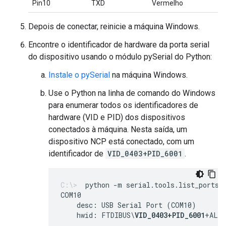
Pin10
TXD
Vermelho
Depois de conectar, reinicie a máquina Windows.
Encontre o identificador de hardware da porta serial
do dispositivo usando o módulo pySerial do Python:
Instale o pySerial
na máquina Windows.
Use o Python na linha de comando do Windows
para enumerar todos os identificadores de
hardware (VID e PID) dos dispositivos
conectados à máquina. Nesta saída, um
dispositivo NCP está conectado, com um
identificador de
VID_0403+PID_6001
.
python -m serial.tools.list_ports 
    desc: USB Serial Port (COM10)
    hwid: FTDIBUS\
VID_0403+PID_6001
+AL01