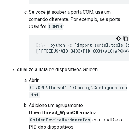
Se você já souber a porta COM, use um
comando diferente. Por exemplo, se a porta
COM for
COM10
:
python -c "import serial.tools.lis
['FTDIBUS\
VID_0403+PID_6001
+AL01WP6MA\0
Atualize a lista de dispositivos Golden:
Abrir
C:\GRL\Thread1.1\Config\Configuration
.ini
Adicione um agrupamento
OpenThread_WpanCtl
à matriz
GoldenDeviceHardwareIds
com o VID e o
PID dos dispositivos: