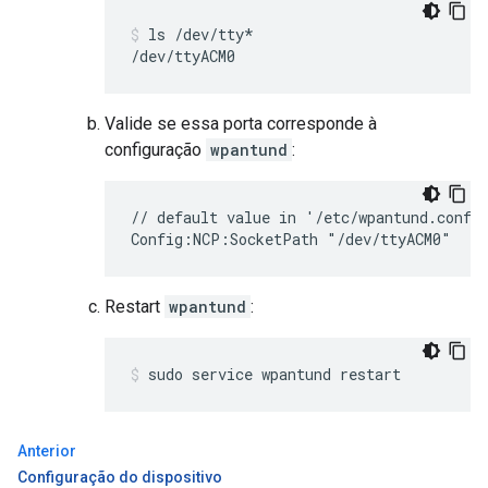
ls /dev/tty*
/dev/ttyACM0
Valide se essa porta corresponde à
configuração
wpantund
:
// default value in '/etc/wpantund.conf'

Config:NCP:SocketPath "/dev/ttyACM0"
Restart
wpantund
:
sudo service wpantund restart
Anterior
Configuração do dispositivo