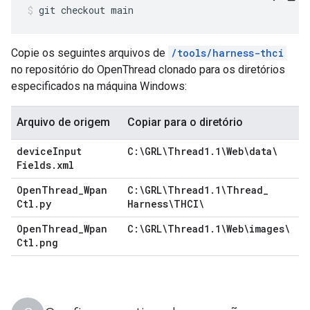
git checkout main
Copie os seguintes arquivos de
/tools/harness-thci
no repositório do OpenThread clonado para os diretórios
especificados na máquina Windows:
Arquivo de origem
Copiar para o diretório
device
Input
C:\GRL\Thread1
.
1\Web\data\
Fields
.
xml
Open
Thread
_
Wpan
C:\GRL\Thread1
.
1\Thread
_
Ctl
.
py
Harness\THCI\
Open
Thread
_
Wpan
C:\GRL\Thread1
.
1\Web\images\
Ctl
.
png