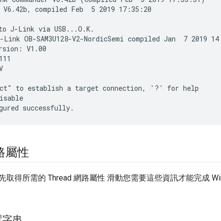
 V6.42b, compiled Feb  5 2019 17:35:20

to J-Link via USB...O.K.

-Link OB-SAM3U128-V2-NordicSemi compiled Jan  7 2019 14:
rsion: V1.00

11



ct" to establish a target connection, '?' for help

isable

網路屬性
得所需的 Thread 網路屬性 滑動您需要這些資訊才能完成 Wiresha
置字串