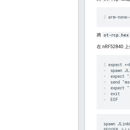
arm-none-
將
ot-rcp.hex
在 nRF528
expect <<
spawn JL
expect "
send "ms
expect "
exit
EOF
spawn JLinkE
SEGGER J-Li