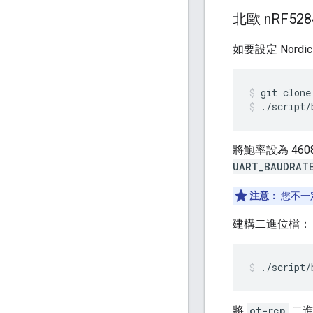
北歐 n
RF528
如要設定 Nord
git clone
./script/
將鮑率設為 460
UART_BAUDRAT
注意：
您不一定
建構二進位檔：
./script/
將
ot-rcp
二進