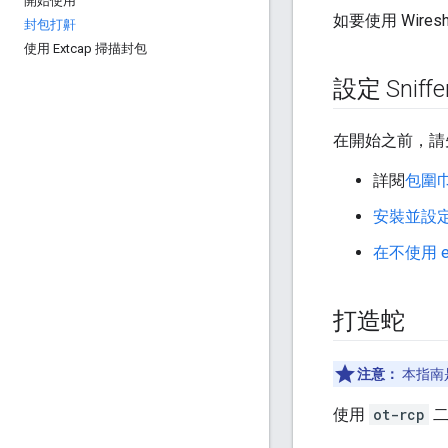
開始使用
如要使用 Wire
封包打鼾
使用 Extcap 掃描封包
設定 Sniff
在開始之前，請
詳閱
包圍
安裝並設定 W
在不使用 e
打造蛇
注意：
本指南
使用
ot-rcp
二