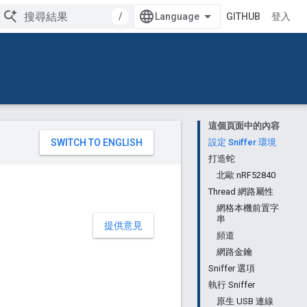
/
GITHUB
登入
這個頁面中的內容
。
設定 Sniffer 環境
打造蛇
北歐 nRF52840
Thread 網路屬性
網格本機前置字
串
提供意見
頻道
網路金鑰
Sniffer 選項
執行 Sniffer
原生 USB 連線