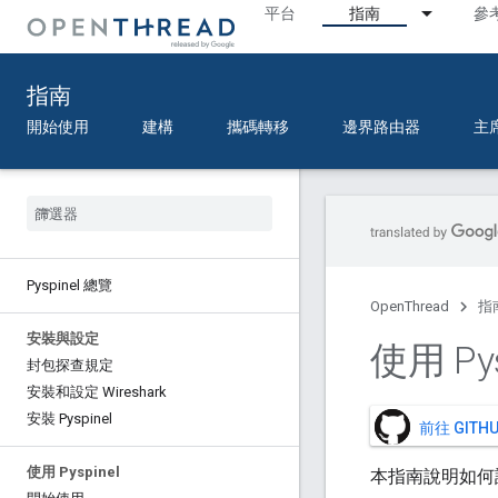
平台
指南
參
指南
開始使用
建構
攜碼轉移
邊界路由器
主
Pyspinel 總覽
OpenThread
指
安裝與設定
使用 Py
封包探查規定
安裝和設定 Wireshark
安裝 Pyspinel
前往 GIT
使用 Pyspinel
本指南說明如何設定 