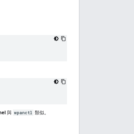
nel
與
wpanctl
類似。