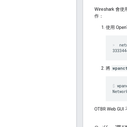
Wireshark
作：
使用 OpenT
net
將
wpanc
wpan
OTBR Web GU