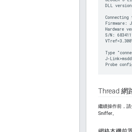
DLL version
Connecting 
Firmware: J
Hardware ve
S/N: 6834111
VTref=3.300V
Type "conne
J-Link>msdd
Thread 
繼續操作前，請先取
Sniffer。
網格本機前