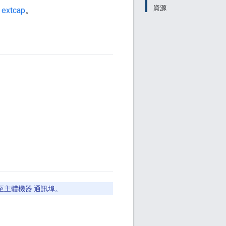
資源
 extcap
。
至主體機器 通訊埠。