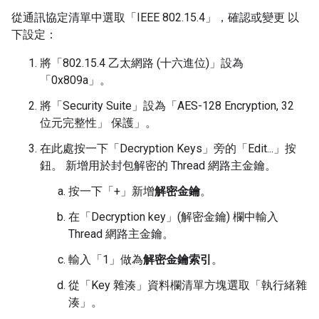
從通訊協定清單中選取「IEEE 802.15.4」
，確認或變更 以
下設定：
將「802.15.4 乙太網路 (十六進位)」
設為
「0x809a」。
將「Security Suite」
設為「AES-128 Encryption, 32
位元完整性」 保護」。
在此處按一下「Decryption Keys」
旁的「Edit...」
按
鈕。 新增用於封包解密的 Thread 網路主金鑰。
按一下「+」
新增
解密金鑰
。
在「Decryption key」(解密金鑰)
欄中輸入
Thread 網路主金鑰。
輸入「1」做為
解密金鑰索引
。
從「Key 雜湊」
資料欄清單方塊選取「執行緒雜
湊」
。