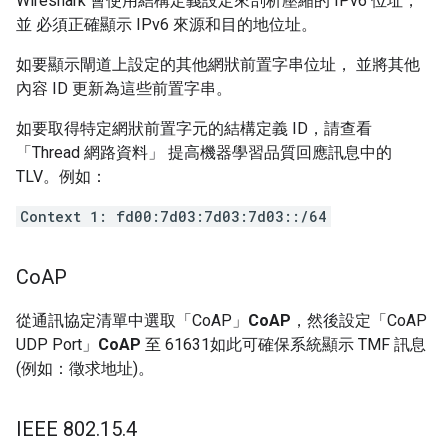
Wireshark 會使用結構定義設定來剖析壓縮的 IPv6 位址，
並 必須正確顯示 IPv6 來源和目的地位址。
如要顯示閘道上設定的其他網狀前置字串位址， 並將其他
內容 ID 更新為這些前置字串。
如要取得特定網狀前置字元的結構定義 ID，請查看
「Thread 網路資料」 提高機器學習品質回應訊息中的
TLV。例如：
Context 1: fd00:7d03:7d03:7d03::/64
Co
AP
從通訊協定清單中選取「CoAP」
CoAP
，然後設定「CoAP
UDP Port」
CoAP
至 61631如此可確保系統顯示 TMF 訊息
(例如：徵求地址)。
IEEE 802
.
15
.
4