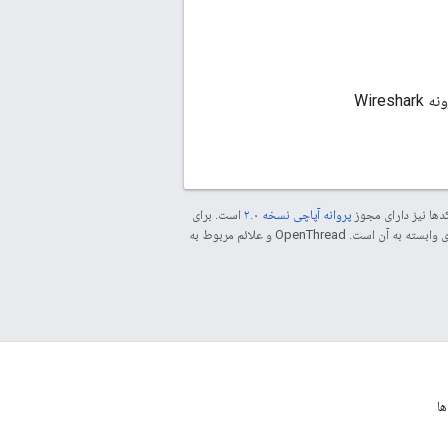
. برای اطلاعات بیشتر در مورد استفاده از افزونه Wireshark
دها نیز دارای مجوز
پروانه آپاچی نسخه ۲.۰
است. برای
مراجعه کنید. جاوا علامت تجاری ثبت‌شده Oracle و/یا شرکت‌های وابسته به آن است. ‫OpenThread و علائم مربوط به
ا