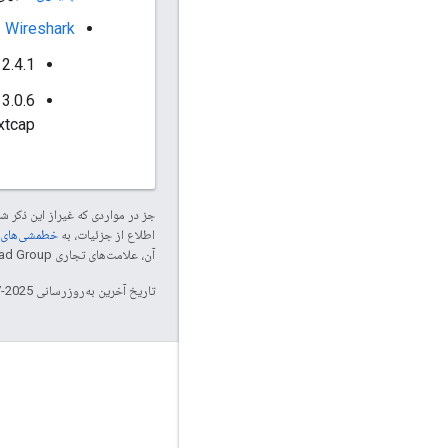
Wireshark
2.4.1 یا جدیدتر برای پشتیبانی از پروتکل Thread
3.0.6 یا جدیدتر برای پشتیبانی
extcap با yspinel
جز در مواردی که غیراز این ذکر
اطلاع از جزئیات، به
خطمشی‌های سایت elopers
آن، علامت‌های تجاری Thread Group هستند و تحت پروانه استفاده می‌شوند.
تاریخ آخرین به‌روزرسانی 2025-07-28 به‌وقت ساعت هماهنگ جهانی.
GitHub
OpenThread
Border Router