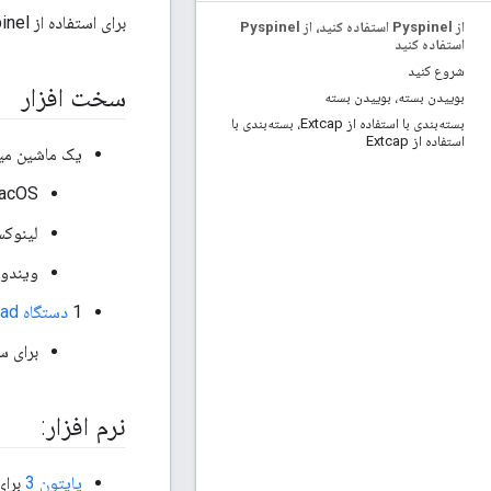
برای استفاده از Pyspinel، باید شرایط سخت افزاری و نرم افزاری زیر را برآورده کنید.
از Pyspinel استفاده کنید، از Pyspinel
استفاده کنید
شروع کنید
سخت افزار
بوییدن بسته، بوییدن بسته
بسته‌بندی با استفاده از Extcap، بسته‌بندی با
استفاده از Extcap
یک ماشین میزبان برای خد
macOS — سیستم عامل 64 بیتی 10.6
لینوک
ویندوز - 10 یا
1
دستگاه OpenThread
برای 
نرم افزار:
پایتون 3
برای اج