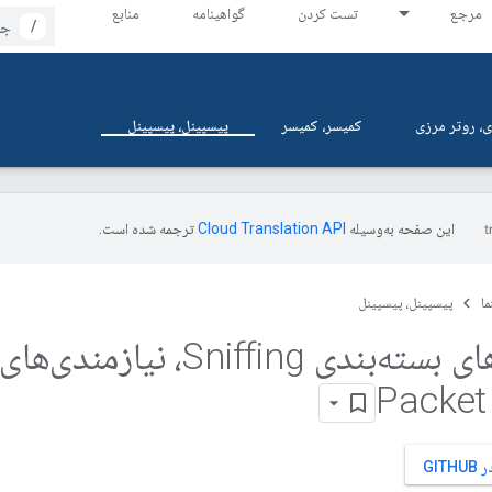
مرجع
تست کردن
گواهینامه
منابع
/
، روتر مرزی
کمیسر، کمیسر
پیسپینل، پیسپینل
این صفحه به‌وسیله
ترجمه شده است.
ما
پیسپینل، پیسپینل
نیازمندی‌های بسته‌بندی Sniffing، نیازمندی‌های
Packet 
GIT