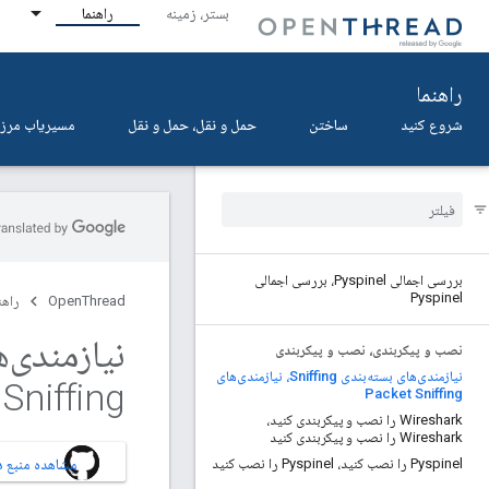
بستر، زمینه
راهنما
راهنما
شروع کنید
ساختن
حمل و نقل، حمل و نقل
مسیریاب مرزی
بررسی اجمالی Pyspinel، بررسی اجمالی
Pyspinel
OpenThread
راهن
نصب و پیکربندی، نصب و پیکربندی
نیازمندی‌های بسته‌بندی Sniffing، نیازمندی‌های
Sniffing
Packet Sniffing
Wireshark را نصب و پیکربندی کنید،
Wireshark را نصب و پیکربندی کنید
Pyspinel را نصب کنید، Pyspinel را نصب کنید
مشاهده منبع در HUB