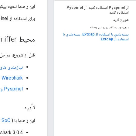
این راهنما نحوه پیکربندی extcap برای Wireshark را پوشش می‌دهد تا بسته‌ها را
از Pyspinel استفاده کنید، از Pyspinel
استفاده کنید
برای استفاده از Pyspinel برای sniffing بسته بدون extcap، به
شروع کنید
بوییدن بسته، بوییدن بسته
بسته‌بندی با استفاده از Extcap، بسته‌بندی با
محیط sniffer را تنظیم کنید
استفاده از Extcap
قبل از شروع، مراحل ز
نیازمندی های Packet Sniffing 
Wireshark را نصب و پیکربندی کنید
Pyspinel و Dependencies را با extcap نصب کنید
تأیید
این راهنما با Zolertia Firefly (
) در سیستم‌های میزبان زیر تأیید شده است:
8 SoC
shark 3.0.4