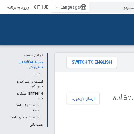
GITHUB
ورود به برنامه
در این صفحه
محیط sniffer را
تنظیم کنید
تأیید
اسنیفر را بسازید و
فلش کنید
ندی با استفاده
از sniffer استفاده
کنید
ارسال بازخورد
ضبط از یک رابط
واحد
ضبط از چندین رابط
عیب یابی