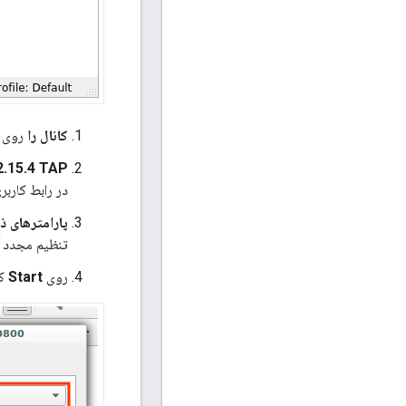
کانال را
روی م
2.15.4 TAP
در رابط کاربری گرافیکی hark
پارامترهای 
تنظیم مجدد آن
روی
Start
کل