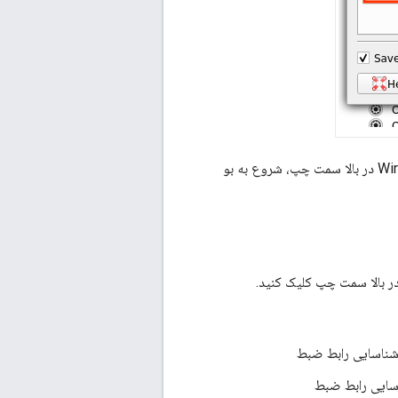
اگر پارامترهای شما قبلاً ذخیره شده‌اند، با انتخاب رابط سخت‌افزاری و کلیک کردن روی نماد Wireshark در بالا سمت چپ، شروع به بو