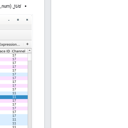
کانال
(wpan-tap.ch_num) — کانال ضبط IEEE 802.15.4 (محدوده: 11-26)