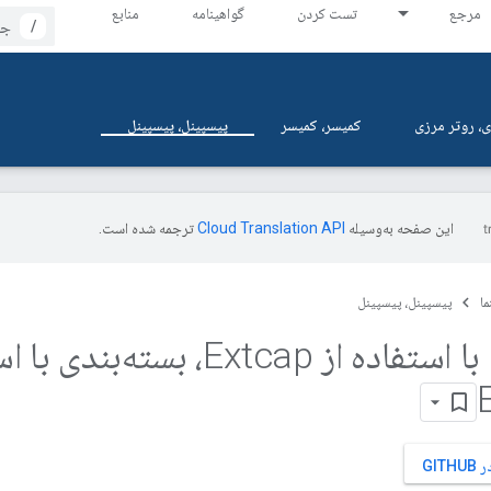
مرجع
تست کردن
گواهینامه
منابع
/
، روتر مرزی
کمیسر، کمیسر
پیسپینل، پیسپینل
این صفحه به‌وسیله
ترجمه شده است.
ما
پیسپینل، پیسپینل
بسته‌بندی با استفاده از Extcap، بسته‌ب
GIT