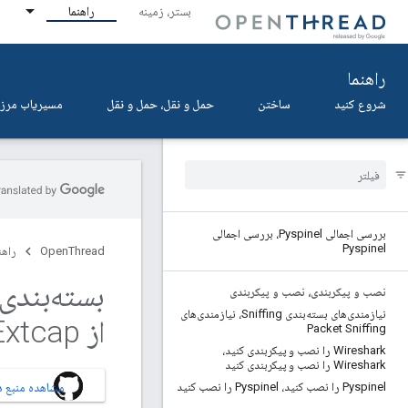
بستر، زمینه
راهنما
راهنما
شروع کنید
ساختن
حمل و نقل، حمل و نقل
مسیریاب مرزی
بررسی اجمالی Pyspinel، بررسی اجمالی
Pyspinel
OpenThread
راهن
نصب و پیکربندی، نصب و پیکربندی
نیازمندی‌های بسته‌بندی Sniffing، نیازمندی‌های
از Extcap
Packet Sniffing
Wireshark را نصب و پیکربندی کنید،
Wireshark را نصب و پیکربندی کنید
Pyspinel را نصب کنید، Pyspinel را نصب کنید
مشاهده منبع در HUB