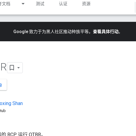
考文档
测试
认证
资源
Google 致力于为黑人社区推动种族平等。
查看具体行动
。
R
B
oxing
Shan
tHub
RCP 运行 OTBR。