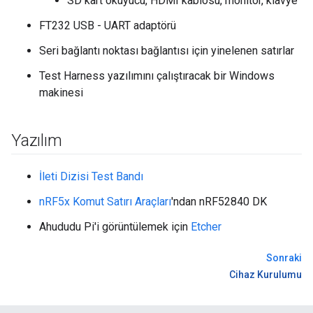
SD kart okuyucu, HDMI kablosu, monitör, klavye
FT232 USB - UART adaptörü
Seri bağlantı noktası bağlantısı için yinelenen satırlar
Test Harness yazılımını çalıştıracak bir Windows
makinesi
Yazılım
İleti Dizisi Test Bandı
nRF5x Komut Satırı Araçları
'ndan nRF52840 DK
Ahududu Pi'i görüntülemek için
Etcher
Sonraki
Cihaz Kurulumu