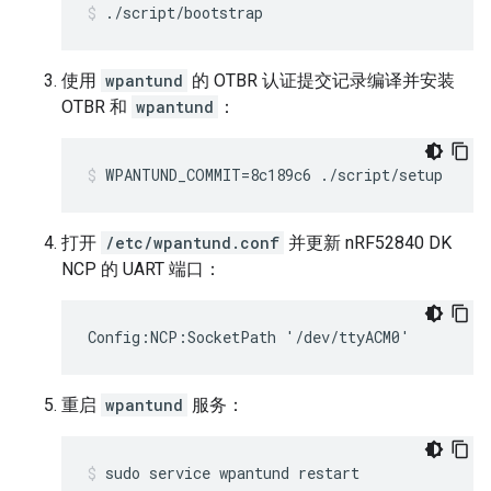
./script/bootstrap
使用
wpantund
的 OTBR 认证提交记录编译并安装
OTBR 和
wpantund
：
WPANTUND_COMMIT=8c189c6 ./script/setup
打开
/etc/wpantund.conf
并更新 nRF52840 DK
NCP 的 UART 端口：
Config:NCP:SocketPath '/dev/ttyACM0'
重启
wpantund
服务：
sudo service wpantund restart