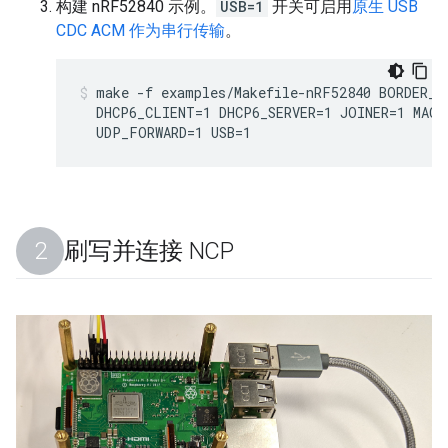
构建 nRF52840 示例。
USB=1
开关可启用
原生 USB
CDC ACM 作为串行传输
。
make -f examples/Makefile-nRF52840 BORDER_A
  DHCP6_CLIENT=1 DHCP6_SERVER=1 JOINER=1 MAC_
  UDP_FORWARD=1 USB=1
刷写并连接 NCP