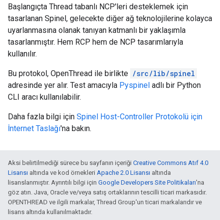
Başlangıçta Thread tabanlı NCP'leri desteklemek için
tasarlanan Spinel, gelecekte diğer ağ teknolojilerine kolayca
uyarlanmasına olanak tanıyan katmanlı bir yaklaşımla
tasarlanmıştır. Hem RCP hem de NCP tasarımlarıyla
kullanılır.
Bu protokol, OpenThread ile birlikte
/src/lib/spinel
adresinde yer alır. Test amacıyla
Pyspinel
adlı bir Python
CLI aracı kullanılabilir.
Daha fazla bilgi için
Spinel Host-Controller Protokolü için
İnternet Taslağı
'na bakın.
Aksi belirtilmediği sürece bu sayfanın içeriği
Creative Commons Atıf 4.0
Lisansı
altında ve kod örnekleri
Apache 2.0 Lisansı
altında
lisanslanmıştır. Ayrıntılı bilgi için
Google Developers Site Politikaları
'na
göz atın. Java, Oracle ve/veya satış ortaklarının tescilli ticari markasıdır.
OPENTHREAD ve ilgili markalar, Thread Group'un ticari markalarıdır ve
lisans altında kullanılmaktadır.