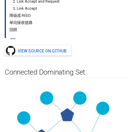
2. Link Accept and Request
3. Link Accept
降级成 REED
单向接收链路
回顾
VIEW SOURCE ON GITHUB
Connected Dominating Set