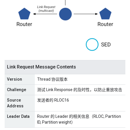
Link Request Message Contents
Version
Thread 协议版本
Challenge
测试 Link Response 的及时性，以防止重放攻击
Source
发送者的 RLOC16
Address
Leader Data
Router 的 Leader 的相关信息（RLOC, Partition
ID, Partition weight）