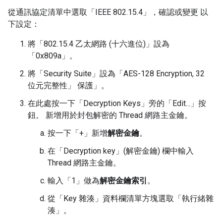
從通訊協定清單中選取「IEEE 802.15.4」
，確認或變更 以
下設定：
將「802.15.4 乙太網路 (十六進位)」
設為
「0x809a」。
將「Security Suite」
設為「AES-128 Encryption, 32
位元完整性」 保護」。
在此處按一下「Decryption Keys」
旁的「Edit...」
按
鈕。 新增用於封包解密的 Thread 網路主金鑰。
按一下「+」
新增
解密金鑰
。
在「Decryption key」(解密金鑰)
欄中輸入
Thread 網路主金鑰。
輸入「1」做為
解密金鑰索引
。
從「Key 雜湊」
資料欄清單方塊選取「執行緒雜
湊」
。