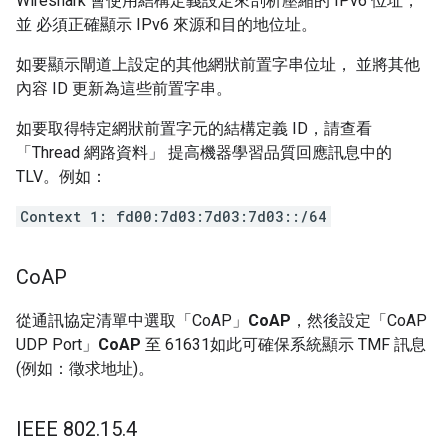
Wireshark 會使用結構定義設定來剖析壓縮的 IPv6 位址，
並 必須正確顯示 IPv6 來源和目的地位址。
如要顯示閘道上設定的其他網狀前置字串位址， 並將其他
內容 ID 更新為這些前置字串。
如要取得特定網狀前置字元的結構定義 ID，請查看
「Thread 網路資料」 提高機器學習品質回應訊息中的
TLV。例如：
Context 1: fd00:7d03:7d03:7d03::/64
Co
AP
從通訊協定清單中選取「CoAP」
CoAP
，然後設定「CoAP
UDP Port」
CoAP
至 61631如此可確保系統顯示 TMF 訊息
(例如：徵求地址)。
IEEE 802
.
15
.
4