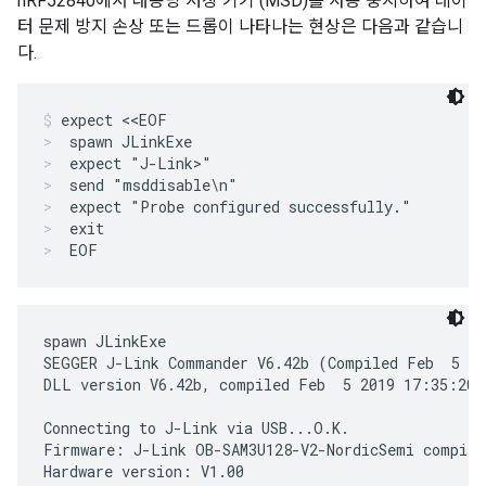
nRF52840에서 대용량 저장 기기 (MSD)를 사용 중지하여 데이
터 문제 방지 손상 또는 드롭이 나타나는 현상은 다음과 같습니
다.
expect <<EOF
spawn JLinkExe
expect "J-Link>"
send "msddisable\n"
expect "Probe configured successfully."
exit
EOF
spawn JLinkExe

SEGGER J-Link Commander V6.42b (Compiled Feb  5 20
DLL version V6.42b, compiled Feb  5 2019 17:35:20

Connecting to J-Link via USB...O.K.

Firmware: J-Link OB-SAM3U128-V2-NordicSemi compile
Hardware version: V1.00
