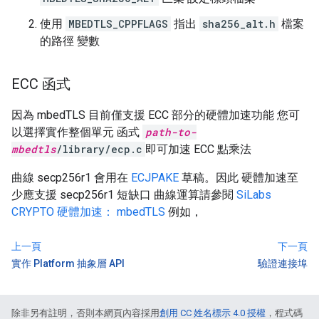
使用
MBEDTLS_CPPFLAGS
指出
sha256_alt.h
檔案
的路徑 變數
ECC 函式
因為 mbedTLS 目前僅支援 ECC 部分的硬體加速功能 您可
以選擇實作整個單元 函式
path-to-
mbedtls
/library/ecp.c
即可加速 ECC 點乘法
曲線 secp256r1 會用在
ECJPAKE
草稿。因此 硬體加速至
少應支援 secp256r1 短缺口 曲線運算請參閱
SiLabs
CRYPTO 硬體加速： mbedTLS
例如，
上一頁
下一頁
實作 Platform 抽象層 API
驗證連接埠
除非另有註明，否則本網頁內容採用
創用 CC 姓名標示 4.0 授權
，程式碼