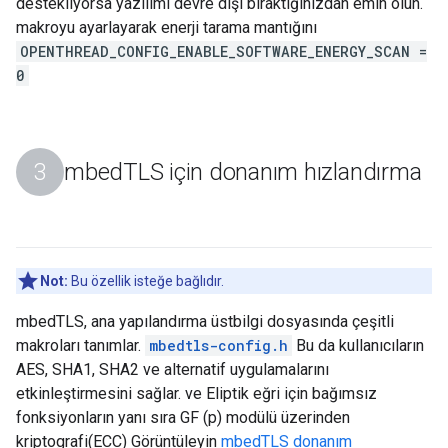
destekliyorsa yazılımı devre dışı bıraktığınızdan emin olun.
makroyu ayarlayarak enerji tarama mantığını
OPENTHREAD_CONFIG_ENABLE_SOFTWARE_ENERGY_SCAN =
0
mbed
TLS için donanım hızlandırma
Not:
Bu özellik isteğe bağlıdır.
mbedTLS, ana yapılandırma üstbilgi dosyasında çeşitli
makroları tanımlar.
mbedtls-config.h
Bu da kullanıcıların
AES, SHA1, SHA2 ve alternatif uygulamalarını
etkinleştirmesini sağlar. ve Eliptik eğri için bağımsız
fonksiyonların yanı sıra GF (p) modülü üzerinden
kriptografi(ECC) Görüntüleyin
mbedTLS donanım