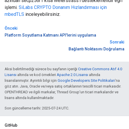
azından secp256r1 kısa Weierstrass'ı desteklemelidir eğri
işlemi.
SiLabs CRYPTO Donanım Hızlandırması için
mbedTLS
inceleyebilirsiniz.
Önceki
Platform Soyutlama Katmanı API'lerini uygulama
Sonraki
Bağlantı Noktasını Doğrulama
Aksi belirtilmediği sürece bu sayfanın içeriği
Creative Commons Atıf 4.0
Lisansı
altında ve kod örnekleri
Apache 2.0 Lisansı
altında
lisanslanmıştır. Ayrıntılı bilgi için
Google Developers Site Politikaları
'na
göz atın. Java, Oracle ve/veya satış ortaklarının tescilli ticari markasıdır.
OPENTHREAD ve ilgili markalar, Thread Group'un ticari markalarıdır ve
lisans altında kullanılmaktadır.
Son güncelleme tarihi: 2025-07-24 UTC.
GitHub