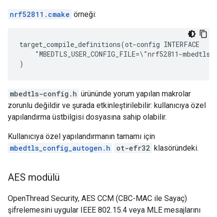
nrf52811.cmake
örneği:
target_compile_definitions(ot-config INTERFACE

    "MBEDTLS_USER_CONFIG_FILE=\"nrf52811-mbedtls-c
mbedtls-config.h
ürününde yorum yapılan makrolar
zorunlu değildir ve şurada etkinleştirilebilir: kullanıcıya özel
yapılandırma üstbilgisi dosyasına sahip olabilir.
Kullanıcıya özel yapılandırmanın tamamı için
mbedtls_config_autogen.h
ot-efr32
klasöründeki.
AES modülü
OpenThread Security, AES CCM (CBC-MAC ile Sayaç)
şifrelemesini uygular IEEE 802.15.4 veya MLE mesajlarını