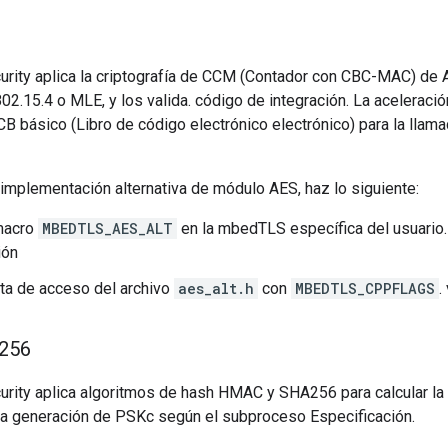
rity aplica la criptografía de CCM (Contador con CBC-MAC) de A
2.15.4 o MLE, y los valida. código de integración. La acelerac
CB básico (Libro de código electrónico electrónico) para la lla
a implementación alternativa de módulo AES, haz lo siguiente:
 macro
MBEDTLS_AES_ALT
en la mbedTLS específica del usuario
ión
ruta de acceso del archivo
aes_alt.h
con
MBEDTLS_CPPFLAGS
.
256
rity aplica algoritmos de hash HMAC y SHA256 para calcular la 
 la generación de PSKc según el subproceso Especificación.