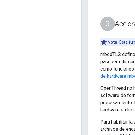
Aceler
Nota:
Esta fun
mbedTLS define 
para permitir qu
como funciones i
de hardware m
OpenThread no h
software de for
procesamiento. 
hardware en lug
Para habilitar l
archivos de enc