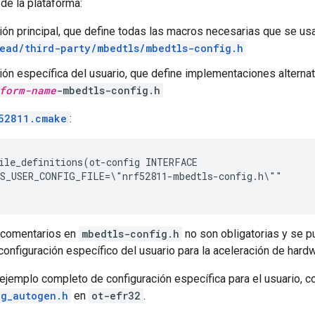
de la plataforma:
ión principal, que define todas las macros necesarias que se u
ead/third-party/mbedtls/mbedtls-config.h
ión específica del usuario, que define implementaciones alterna
form-name
-mbedtls-config.h
52811.cmake
:
ile_definitions(ot-config INTERFACE

S_USER_CONFIG_FILE=\"nrf52811-mbedtls-config.h\""

 comentarios en
mbedtls-config.h
no son obligatorias y se pu
nfiguración específico del usuario para la aceleración de hardw
ejemplo completo de configuración específica para el usuario, co
ig_autogen.h
en
ot-efr32
.