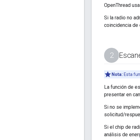
OpenThread usa e
Si la radio no ad
coincidencia de
Escan
Nota:
Esta fun
La función de es
presentar en can
Si no se impleme
solicitud/respues
Si el chip de ra
análisis de ener