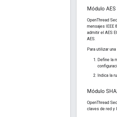
Módulo AES
OpenThread Secu
mensajes IEEE 80
admitir el AES E
AES.
Para utilizar un
Define la
configurac
Indica la 
Módulo SHA
OpenThread Secu
claves de red y