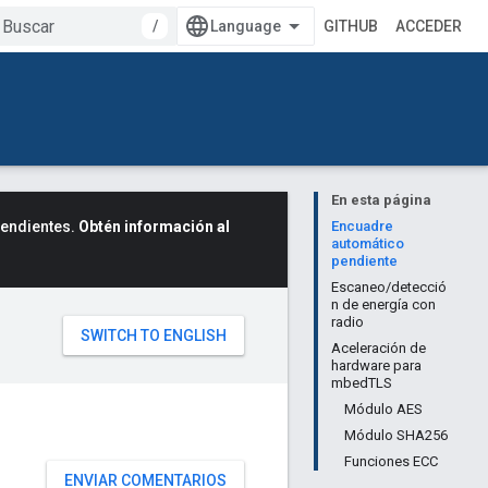
/
GITHUB
ACCEDER
En esta página
cendientes.
Obtén información al
Encuadre
automático
pendiente
Escaneo/detecció
n de energía con
radio
Aceleración de
hardware para
mbedTLS
Módulo AES
Módulo SHA256
Funciones ECC
ENVIAR COMENTARIOS