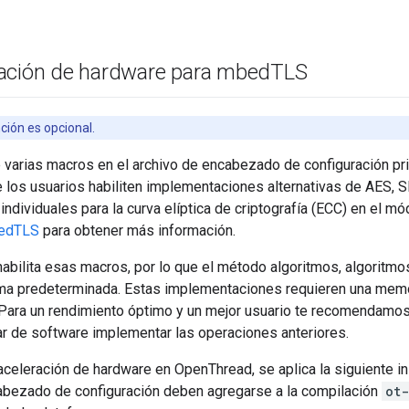
ación de hardware para mbed
TLS
ción es opcional.
varias macros en el archivo de encabezado de configuración pri
e los usuarios habiliten implementaciones alternativas de AES,
ndividuales para la curva elíptica de criptografía (ECC) en el m
bedTLS
para obtener más información.
abilita esas macros, por lo que el método algoritmos, algoritm
ma predeterminada. Estas implementaciones requieren una memo
Para un rendimiento óptimo y un mejor usuario te recomendamos 
ar de software implementar las operaciones anteriores.
a aceleración de hardware en OpenThread, se aplica la siguiente
abezado de configuración deben agregarse a la compilación
ot