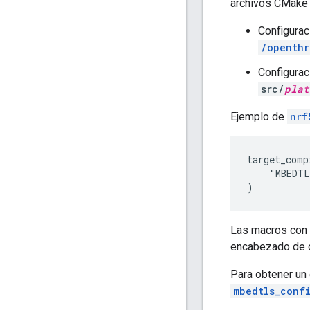
archivos CMake 
Configurac
/openthr
Configurac
src/
plat
Ejemplo de
nrf
target_comp
    "MBEDTL
Las macros con
encabezado de co
Para obtener un 
mbedtls_conf