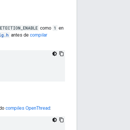
ETECTION_ENABLE
como
1
en
ig.h
antes de
compilar
do
compiles OpenThread
: