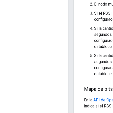
El nodo mu
Si el RSSI
configurad
Si la cant
segundos 
configurad
establece
Si la cant
segundos 
configurad
establece
Mapa de bits 
En la
API de Op
indica si el RSS