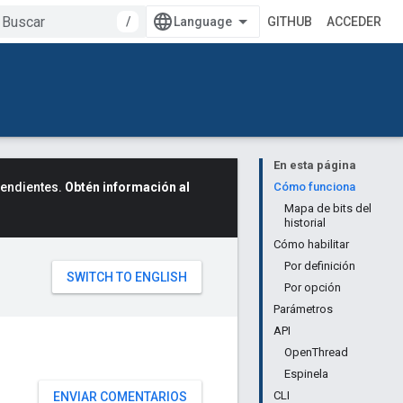
/
GITHUB
ACCEDER
En esta página
cendientes.
Obtén información al
Cómo funciona
Mapa de bits del
historial
Cómo habilitar
Por definición
Por opción
Parámetros
API
OpenThread
Espinela
CLI
ENVIAR COMENTARIOS