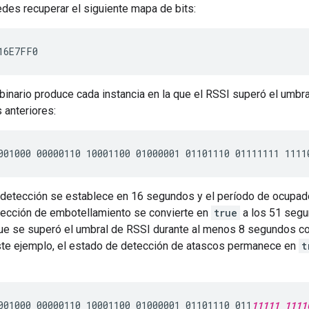
des recuperar el siguiente mapa de bits:
binario produce cada instancia en la que el RSSI superó el umbr
 anteriores:
e detección se establece en 16 segundos y el período de ocupa
tección de embotellamiento se convierte en
true
a los 51 segu
 que se superó el umbral de RSSI durante al menos 8 segundos 
este ejemplo, el estado de detección de atascos permanece en
t
001000 00000110 10001100 01000001 01101110 011
11111 1111