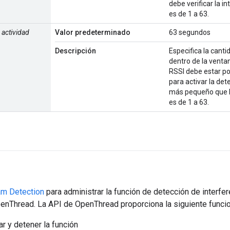
debe verificar la in
es de 1 a 63.
 actividad
Valor predeterminado
63 segundos
Descripción
Especifica la can
dentro de la venta
RSSI debe estar po
para activar la det
más pequeño que l
es de 1 a 63.
am Detection
para administrar la función de detección de interfe
enThread. La API de OpenThread proporciona la siguiente funcio
ar y detener la función