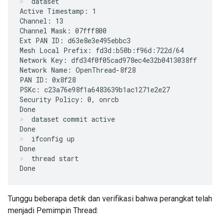
dataset
Active Timestamp: 1

Channel: 13

Channel Mask: 07fff800

Ext PAN ID: d63e8e3e495ebbc3

Mesh Local Prefix: fd3d:b50b:f96d:722d/64

Network Key: dfd34f0f05cad978ec4e32b0413038ff

Network Name: OpenThread-8f28

PAN ID: 0x8f28

PSKc: c23a76e98f1a6483639b1ac1271e2e27

Security Policy: 0, onrcb

dataset commit active
ifconfig up
thread start
Tunggu beberapa detik dan verifikasi bahwa perangkat telah
menjadi Pemimpin Thread: