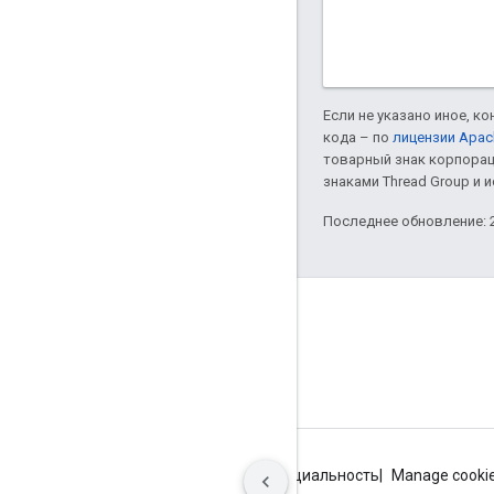
Если не указано иное, к
кода – по
лицензии Apac
товарный знак корпорац
знаками Thread Group и 
Последнее обновление: 2
GitHub
OpenThread
Border Router
Условия использования
Конфиденциальность
Manage cooki