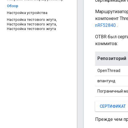
сертификации 
Обзор
Маршрутизатор 
Настройка устройства
компонент Thre
Настройка тестового жгута
,
Настройка тестового жгута
,
nRF52840
.
Настройка тестового жгута
OTBR был серт
коммитов:
Репозиторий
OpenThread
впантунд
Пограничный м
СЕРТИФИКАТ
Прежде чем пр