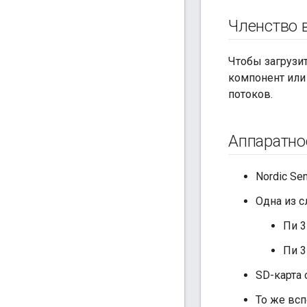
Членство в
Чтобы загрузит
компонент или
потоков.
Аппаратно
Nordic Se
Одна из с
Пи 3
Пи 3
SD-карта
То же всп