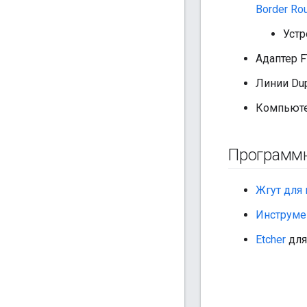
Border Rou
Устр
Адаптер F
Линии Du
Компьютер
Программн
Жгут для
Инструме
Etcher
для