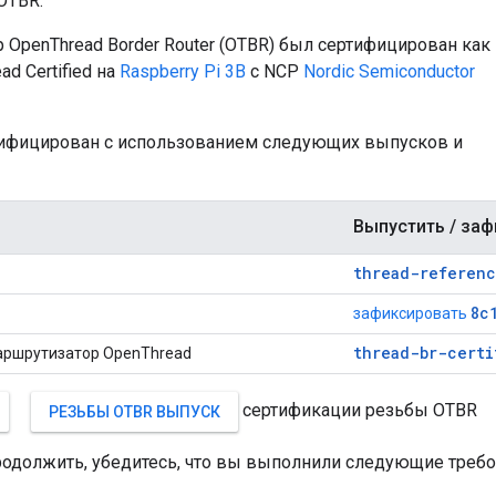
OTBR.
OpenThread Border Router (OTBR) был сертифицирован как
ad Certified на
Raspberry Pi 3B
с NCP
Nordic Semiconductor
ифицирован с использованием следующих выпусков и
Выпустить / за
thread-referenc
8c
зафиксировать
thread-br-certi
аршрутизатор OpenThread
сертификации резьбы OTBR
РЕЗЬБЫ OTBR ВЫПУСК
одолжить, убедитесь, что вы выполнили следующие требо