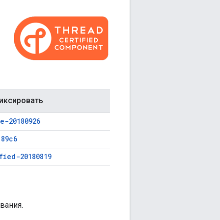
фиксировать
e-20180926
189c6
fied-20180819
вания.