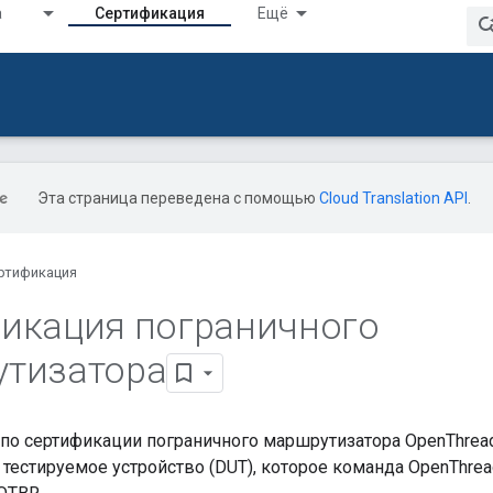
а
Сертификация
Ещё
Эта страница переведена с помощью
Cloud Translation API
.
ртификация
икация пограничного
тизатора
 по сертификации пограничного маршрутизатора OpenThread
тестируемое устройство (DUT), которое команда OpenThre