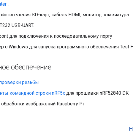
ter
:
ойство чтения SD-карт, кабель HDMI, монитор, клавиатура
T232 USB-UART.
pont для подключения к последовательному порту
 с Windows для запуска программного обеспечения Test H
ое обеспечение
 проверки резьбы
нты командной строки nRF5x
для прошивки nRF52840 DK
 обработки изображений Raspberry Pi
Н