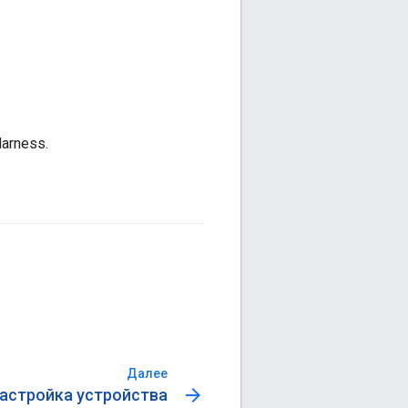
arness.
Далее
arrow_forward
астройка устройства