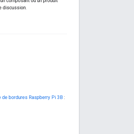
r un composant ou un produit
e discussion.
e de bordures Raspberry Pi 3B
: