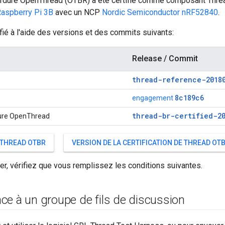
ordure OpenThread (OTBR) a été certifié comme composant Thre
aspberry Pi 3B
avec un NCP
Nordic Semiconductor nRF52840
.
fié à l'aide des versions et des commits suivants:
Release / Commit
thread-reference-2018
8c189c6
engagement
thread-br-certified-20
ure OpenThread
 THREAD OTBR
VERSION DE LA CERTIFICATION DE THREAD OT
er, vérifiez que vous remplissez les conditions suivantes.
ce à un groupe de fils de discussion