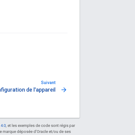
Suivant
arrow_forward
figuration de l'appareil
 4.0
, et les exemples de code sont régis par
une marque déposée d'Oracle et/ou de ses