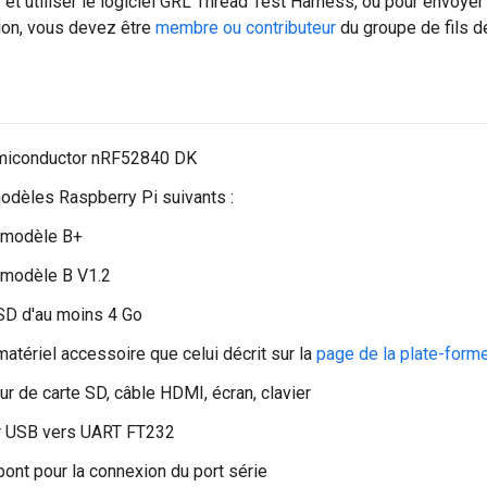
 et utiliser le logiciel GRL Thread Test Harness, ou pour envoye
ation, vous devez être
membre ou contributeur
du groupe de fils d
miconductor nRF52840 DK
odèles Raspberry Pi suivants :
, modèle B+
, modèle B V1.2
SD d'au moins 4 Go
tériel accessoire que celui décrit sur la
page de la plate-form
ur de carte SD, câble HDMI, écran, clavier
r USB vers UART FT232
ont pour la connexion du port série