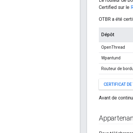
Le routeur de b
Certified sur le
R
OTBR a été certi
Dépôt
OpenThread
Wpantund
Routeur de bord
CERTIFICAT DE
Avant de continu
Appartenan