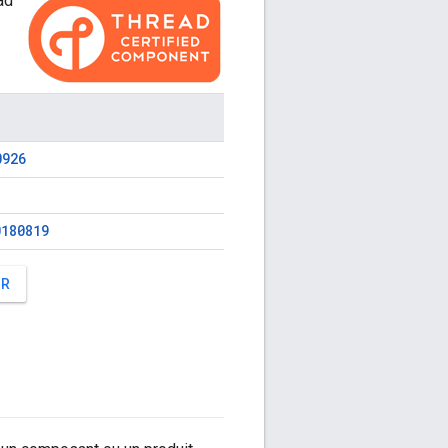
ad
0926
180819
BR