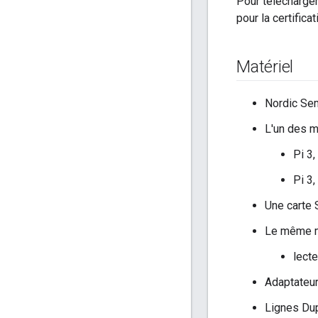
Pour télécharger
pour la certific
Matériel
Nordic Se
L'un des m
Pi 3
Pi 3
Une carte 
Le même ma
lecte
Adaptateu
Lignes Dup