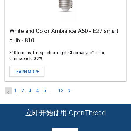
White and Color Ambiance A60 - E27 smart
bulb - 810
810 lumens, full-spectrum light, Chromasync™ color,
dimmable to 0.2%.
LEARN MORE
1
2
3
4
5
…
12
立即开始使用 OpenThread