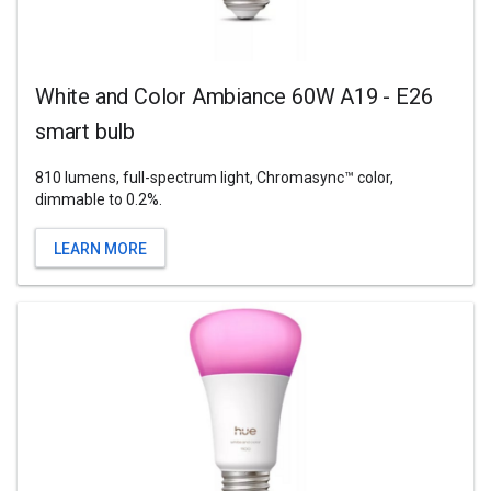
White and Color Ambiance 60W A19 - E26
smart bulb
810 lumens, full-spectrum light, Chromasync™ color,
dimmable to 0.2%.
LEARN MORE