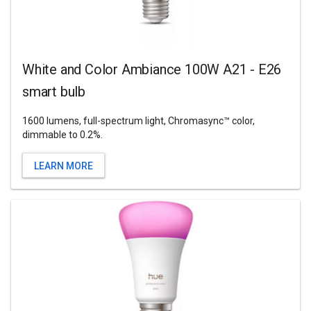
White and Color Ambiance 100W A21 - E26
smart bulb
1600 lumens, full-spectrum light, Chromasync™ color,
dimmable to 0.2%.
LEARN MORE