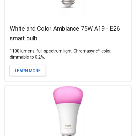
White and Color Ambiance 75W A19 - E26
smart bulb
1100 lumens, full-spectrum light, Chromasync™ color,
dimmable to 0.2%.
LEARN MORE