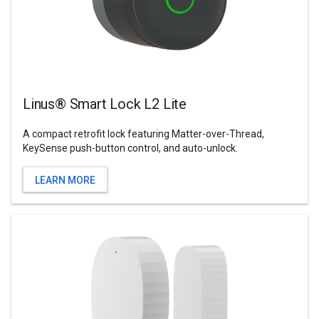
Linus® Smart Lock L2 Lite
A compact retrofit lock featuring Matter-over-Thread,
KeySense push-button control, and auto-unlock.
LEARN MORE