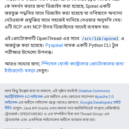
কে সমর্থন করার জন্য ডিজাইন করা হয়েছে, Spinel একটি
স্তরযুক্ত পদ্ধতির সাথে ডিজাইন করা হয়েছে যা ভবিষ্যতে অন্যান্য
নেটওয়ার্ক প্রযুক্তির সাথে সহজেই মানিয়ে নেওয়ার অনুমতি দেয়।
এটি RCP এবং NCP উভয় ডিজাইনের সাথেই ব্যবহৃত হয়।
এই প্রোটোকলটি OpenThread-এর সাথে
/src/lib/spinel
এ
অন্তর্ভুক্ত করা হয়েছে।
Pyspinel
নামক একটি Python CLI টুল
পরীক্ষার উদ্দেশ্যে উপলব্ধ।
আরও তথ্যের জন্য,
স্পিনেল হোস্ট-কন্ট্রোলার প্রোটোকলের জন্য
ইন্টারনেট-খসড়া
দেখুন।
অন্য কিছু উল্লেখ করা না থাকলে, এই পৃষ্ঠার কন্টেন্ট
Creative Commons
অ্যাট্রিবিউশন 4.0 লাইসেন্স
-এর অধীনে এবং কোডের স্যাম্পেল
Apache 2.0
লাইসেন্স
-এর অধীনে লাইসেন্স প্রাপ্ত। আরও জানতে,
Google Developers সাইট
নীতি
দেখুন। Java হল Oracle এবং/অথবা তার অ্যাফিলিয়েট সংস্থার রেজিস্টার্ড
ট্রেডমার্ক। OPENTHREAD ও এর সম্পর্কিত চিহ্ন হল Thread Group-এর
ট্রেডমার্রক এবং এগুলিকে লাইসেন্সের অধীনে ব্যবহার করা হয়।