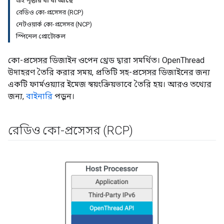
এই পৃষ্ঠায় যা যা আছে
রেডিও কো-প্রসেসর (RCP)
নেটওয়ার্ক কো-প্রসেসর (NCP)
স্পিনেল প্রোটোকল
কো-প্রসেসর ডিজাইন ওপেন থ্রেড দ্বারা সমর্থিত। OpenThread
উদাহরণ তৈরি করার সময়, প্রতিটি সহ-প্রসেসর ডিজাইনের জন্য
একটি ফার্মওয়্যার ইমেজ স্বয়ংক্রিয়ভাবে তৈরি হয়। আরও তথ্যের
জন্য,
বাইনারি
পড়ুন।
রেডিও কো-প্রসেসর (RCP)