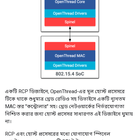
একটি RCP ডিজাইনে, OpenThread-এর মূল হোস্ট প্রসেসরে
টিকে থাকে শুধুমাত্র থ্রেড রেডিও সহ ডিভাইসে একটি ন্যূনতম
MAC স্তর "কন্ট্রোলার" সহ। থ্রেড নেটওয়ার্কের নির্ভরযোগ্যতা
নিশ্চিত করার জন্য হোস্ট প্রসেসর সাধারণত এই ডিজাইনে ঘুমায়
না।
RCP এবং হোস্ট প্রসেসরের মধ্যে যোগাযোগ স্পিনেল