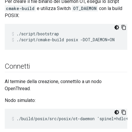
Per creare il file binario del Daemon OT, esegui lo script
cmake-build
e utilizza Switch
OT_DAEMON
con la build
POSIX:
./script/bootstrap
./script/cmake-build posix -DOT_DAEMON=ON
Connetti
Al termine della creazione, connettilo a un nodo
OpenThread.
Nodo simulato:
./build/posix/src/posix/ot-daemon 'spinel+hdlc+f