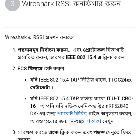
Wireshark RSSI কনফিগার করুন
Wireshark এ RSSI প্রদর্শন করতে:
পছন্দসমূহ নির্বাচন করুন...
এবং
প্রোটোকল
বিভাগটি
প্রসারিত করুন, তারপর
IEEE 802.15.4 এ
ক্লিক করুন।
FCS বিন্যাস
সেট করুন:
যদি IEEE 802.15.4 TAP নিষ্ক্রিয় থাকে:
TI CC24xx
মেটাডেটা
।
যদি IEEE 802.15.4 TAP সক্রিয় থাকে:
ITU-T CRC-
16
। আপনি যদি নর্ডিক সেমিকন্ডাক্টর nRF52840
DK-এর জন্য
প্যাকেট স্নিফিং
গাইড অনুসরণ করেন,
আরও তথ্যের জন্য
--tap
পতাকা
দেখুন।
সংরক্ষণ করতে
ওকে
ক্লিক করুন এবং
পছন্দ
মেনুতে ফিরে
আসুন।