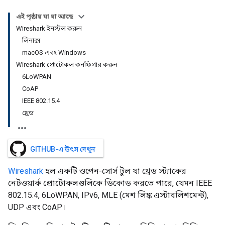
এই পৃষ্ঠায় যা যা আছে
Wireshark ইনস্টল করুন
লিনাক্স
macOS এবং Windows
Wireshark প্রোটোকল কনফিগার করুন
6LoWPAN
CoAP
IEEE 802.15.4
থ্রেড
GITHUB-এ উৎস দেখুন
Wireshark
হল একটি ওপেন-সোর্স টুল যা থ্রেড স্ট্যাকের
নেটওয়ার্ক প্রোটোকলগুলিকে ডিকোড করতে পারে, যেমন IEEE
802.15.4, 6LoWPAN, IPv6, MLE (মেশ লিঙ্ক এস্টাবলিশমেন্ট),
UDP এবং CoAP।