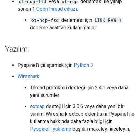
ot-ncp-ftd
veya
ot-rcp
derlemesi ile yanıp
sönen 1
OpenThread cihazı
.
ot-ncp-ftd
derlemesi için
LINK_RAW=1
derleme anahtarı kullanılmalıdır.
Yazılım:
Pyspinel'i çalıştırmak için
Python 3
Wireshark
Thread protokolü desteği için 2.4.1 veya daha
yeni sürümler
extcap
desteği için 3.0.6 veya daha yeni bir
sürüm. Wireshark extcap eklentisini Pyspinel ile
kullanma hakkında daha fazla bilgi için
Pyspinel'i yükleme
başlıklı makaleyi inceleyin.