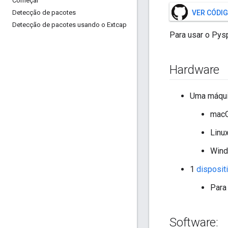
Começar
Detecção de pacotes
VER CÓDI
Detecção de pacotes usando o Extcap
Para usar o Pysp
Hardware
Uma máquin
macO
Linu
Wind
1
disposit
Para
Software: