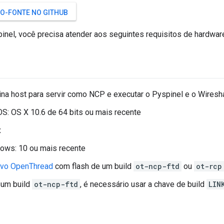
GO-FONTE NO GITHUB
inel, você precisa atender aos seguintes requisitos de hardwar
a host para servir como NCP e executar o Pyspinel e o Wiresha
S: OS X 10.6 de 64 bits ou mais recente
x
ows: 10 ou mais recente
ivo OpenThread
com flash de um build
ot-ncp-ftd
ou
ot-rcp
 um build
ot-ncp-ftd
, é necessário usar a chave de build
LIN