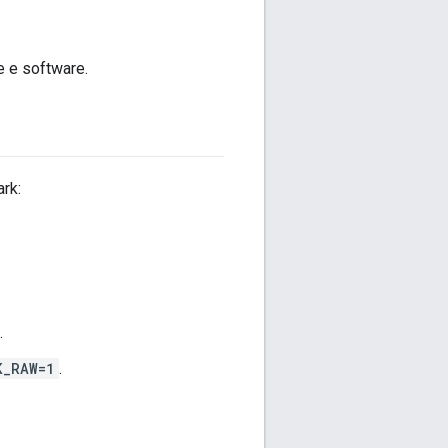
e e software.
rk:
.
K_RAW=1
.